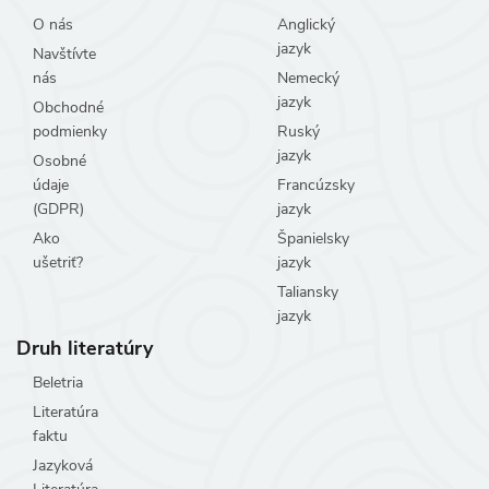
O nás
Anglický
jazyk
Navštívte
nás
Nemecký
jazyk
Obchodné
podmienky
Ruský
jazyk
Osobné
údaje
Francúzsky
(GDPR)
jazyk
Ako
Španielsky
ušetriť?
jazyk
Taliansky
jazyk
Druh literatúry
Beletria
Literatúra
faktu
Jazyková