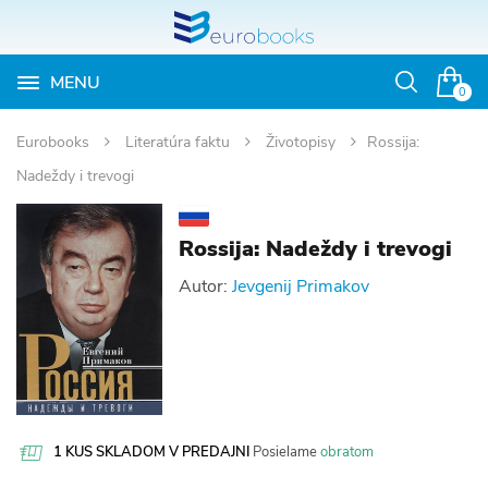
MENU
Otvoriť
0
vyhľadávan
Eurobooks
Literatúra faktu
Životopisy
Rossija:
Nadeždy i trevogi
Rossija: Nadeždy i trevogi
Autor:
Jevgenij Primakov
1 KUS SKLADOM V PREDAJNI
Posielame
obratom