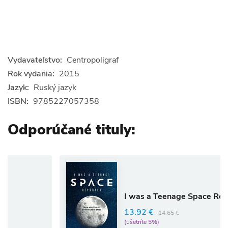
Vydavateľstvo:
Centropoligraf
Rok vydania:
2015
Jazyk:
Ruský jazyk
ISBN:
9785227057358
Odporúčané tituly:
I was a Teenage Space Reporter
13.92 €
14.65 €
(ušetríte 5%)