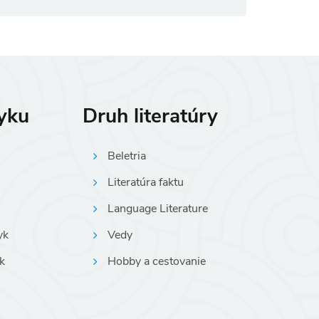
zyku
Druh literatúry
Beletria
Literatúra faktu
Language Literature
yk
Vedy
k
Hobby a cestovanie