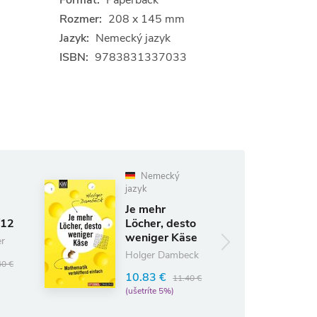
Formát:
Paperback
Rozmer:
208 x 145 mm
Jazyk:
Nemecký jazyk
ISBN:
9783831337033
Nemecký
Nemecký
jazyk
jazyk
Je mehr
Zitty Spezial
Löcher, desto
Tisch & Tafel
weniger Käse
2012
Holger Dambeck
8.74 €
9.20 €
(ušetríte 5%)
10.83 €
11.40 €
(ušetríte 5%)