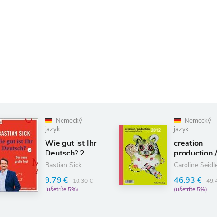
emecký
Nemecký
k
jazyk
gut ist Ihr
creation
tsch? 2
production /12
ian Sick
Caroline Seidler
9 €
46.93 €
10.30 €
49.40 €
ríte 5%)
(ušetríte 5%)