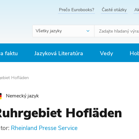
Prečo Eurobooks?
Časté otázky
Ak
Všetky jazyky
ra faktu
Jazyková Literatúra
Vedy
Hob
ebiet Hofläden
Nemecký jazyk
uhrgebiet Hofläden
tor:
Rheinland Presse Service