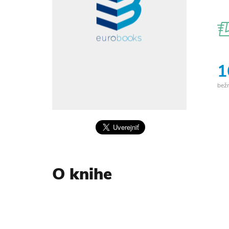
1
bež
O knihe