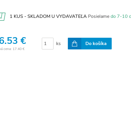
1 KUS - SKLADOM U VYDAVATEĽA
Posielame
do 7-10 d
6.53 €
ks
Do košíka
ná cena:
17.40 €