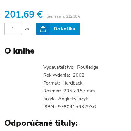
201.69 €
bežná cena:
212.30 €
ks
Do košíka
O knihe
Vydavateľstvo:
Routledge
Rok vydania:
2002
Formát:
Hardback
Rozmer:
235 x 157 mm
Jazyk:
Anglický jazyk
ISBN:
9780415932936
Odporúčané tituly: