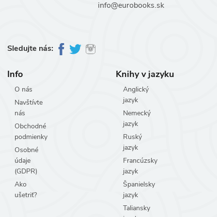
info@eurobooks.sk
Sledujte nás:
Info
Knihy v jazyku
O nás
Anglický
jazyk
Navštívte
nás
Nemecký
jazyk
Obchodné
podmienky
Ruský
jazyk
Osobné
údaje
Francúzsky
(GDPR)
jazyk
Ako
Španielsky
ušetriť?
jazyk
Taliansky