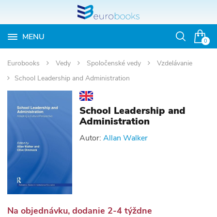
MENU
Otvoriť
0
vyhľadávan
Eurobooks
Vedy
Spoločenské vedy
Vzdelávanie
School Leadership and Administration
School Leadership and
Administration
Autor:
Allan Walker
Na objednávku, dodanie 2-4 týždne