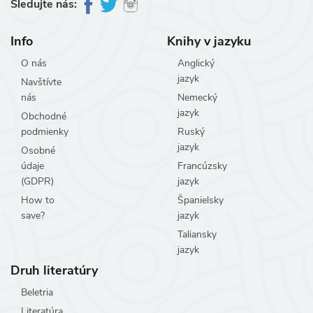
Sledujte nás:
Info
Knihy v jazyku
O nás
Anglický
jazyk
Navštívte
nás
Nemecký
jazyk
Obchodné
podmienky
Ruský
jazyk
Osobné
údaje
Francúzsky
(GDPR)
jazyk
How to
Španielsky
save?
jazyk
Taliansky
jazyk
Druh literatúry
Beletria
Literatúra