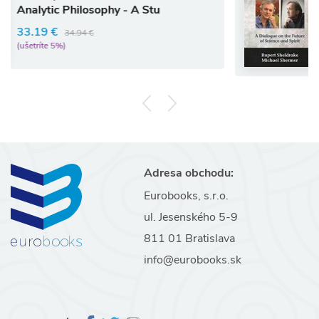
osophy - A Stu
Ph.D. Rupert Shel
 €
16.41 €
17.27 €
(ušetríte 5%)
Adresa obchodu:
Eurobooks, s.r.o.
ul. Jesenského 5-9
811 01 Bratislava
info@eurobooks.sk