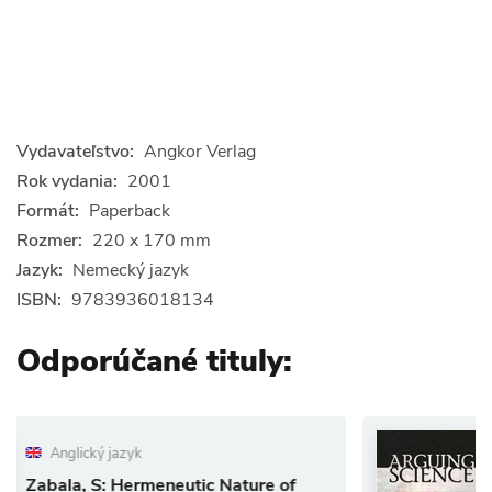
Vydavateľstvo:
Angkor Verlag
Rok vydania:
2001
Formát:
Paperback
Rozmer:
220 x 170 mm
Jazyk:
Nemecký jazyk
ISBN:
9783936018134
Odporúčané tituly:
yk
Anglický jazyk
ermeneutic Nature of
Arguing Scienc