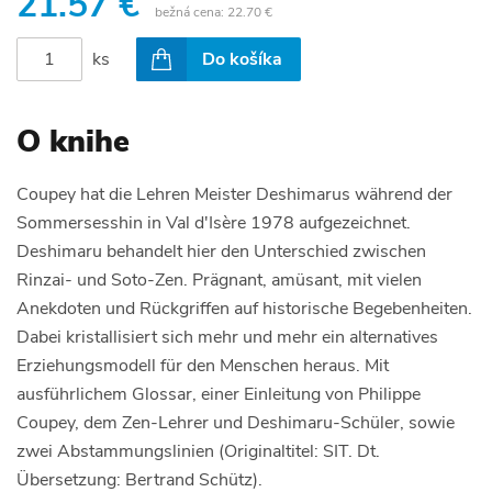
21.57 €
bežná cena:
22.70 €
ks
Do košíka
O knihe
Coupey hat die Lehren Meister Deshimarus während der
Sommersesshin in Val d'Isère 1978 aufgezeichnet.
Deshimaru behandelt hier den Unterschied zwischen
Rinzai- und Soto-Zen. Prägnant, amüsant, mit vielen
Anekdoten und Rückgriffen auf historische Begebenheiten.
Dabei kristallisiert sich mehr und mehr ein alternatives
Erziehungsmodell für den Menschen heraus. Mit
ausführlichem Glossar, einer Einleitung von Philippe
Coupey, dem Zen-Lehrer und Deshimaru-Schüler, sowie
zwei Abstammungslinien (Originaltitel: SIT. Dt.
Übersetzung: Bertrand Schütz).