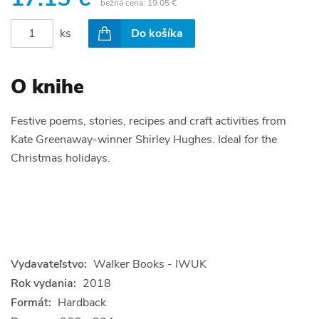
bežná cena:
19.05 €
ks
Do košíka
O knihe
Festive poems, stories, recipes and craft activities from
Kate Greenaway-winner Shirley Hughes. Ideal for the
Christmas holidays.
Vydavateľstvo:
Walker Books - IWUK
Rok vydania:
2018
Formát:
Hardback