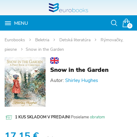
MENU
Otvoriť
0
vyhľadávan
Eurobooks
Beletria
Detská literatúra
Rýmovačky,
piesne
Snow in the Garden
Snow in the Garden
Autor:
Shirley Hughes
1 KUS SKLADOM V PREDAJNI
Posielame
obratom
17.15 €