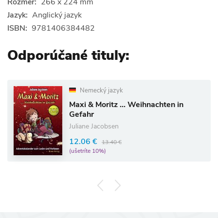
Rozmer:
266 x 224 mm
Jazyk:
Anglický jazyk
ISBN:
9781406384482
Odporúčané tituly:
Nemecký jazyk
Maxi & Moritz ... Weihnachten in
Gefahr
Juliane Jacobsen
12.06 €
13.40 €
(ušetríte 10%)