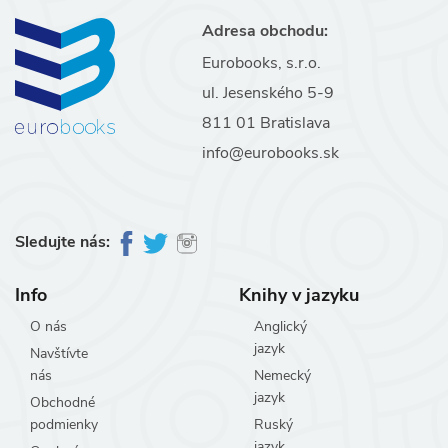
Adresa obchodu:
Eurobooks, s.r.o.
ul. Jesenského 5-9
811 01 Bratislava
info@eurobooks.sk
Sledujte nás:
Info
Knihy v jazyku
O nás
Anglický
jazyk
Navštívte
nás
Nemecký
jazyk
Obchodné
podmienky
Ruský
jazyk