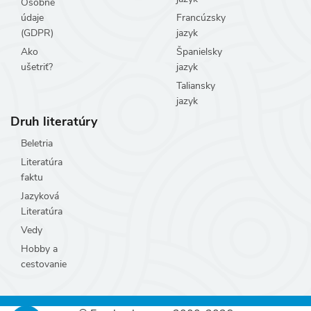
Osobné
údaje
Francúzsky
(GDPR)
jazyk
Ako
Španielsky
ušetriť?
jazyk
Taliansky
jazyk
Druh literatúry
Beletria
Literatúra
faktu
Jazyková
Literatúra
Vedy
Hobby a
cestovanie