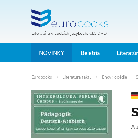
Literatúra v cudzích jazykoch, CD, DVD
NOVINKY
Beletria
Literatú
Eurobooks
Literatúra faktu
Encyklopédie
S
S
Au