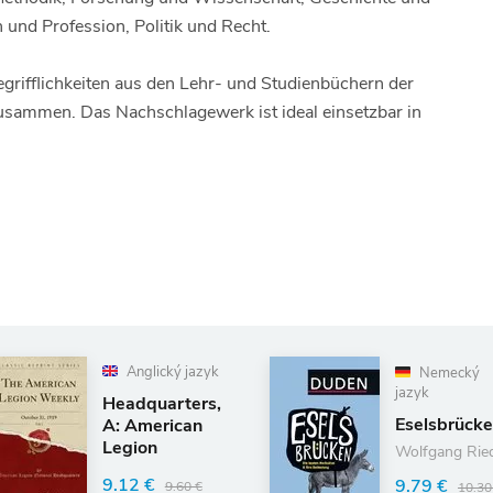
 und Profession, Politik und Recht.
grifflichkeiten aus den Lehr- und Studienbüchern der
usammen. Das Nachschlagewerk ist ideal einsetzbar in
Anglický jazyk
Nemecký
jazyk
Headquarters,
Eselsbrücken
A: American
Legion
Wolfgang Riedel
Weekly, Vol. 1
9.12 €
9.79 €
9.60 €
10.30 €