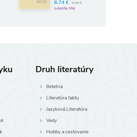
8.74 €
9.20 €
(ušetríte 5%)
6.84 €
7.20 €
(ušetríte 5%)
zyku
Druh literatúry
Beletria
Literatúra faktu
Jazyková Literatúra
yk
Vedy
k
Hobby a cestovanie