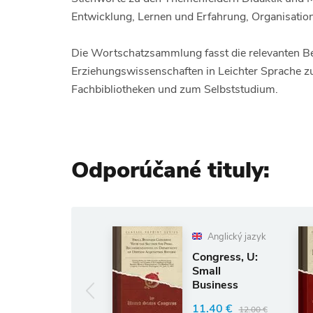
Entwicklung, Lernen und Erfahrung, Organisation
Die Wortschatzsammlung fasst die relevanten Be
Erziehungswissenschaften in Leichter Sprache z
Fachbibliotheken und zum Selbststudium.
Odporúčané tituly:
Anglický jazyk
azyk
Congress, U:
Small
Business
Concerns With
11.40 €
0 €
12.00 €
the Section