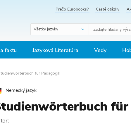
Prečo Eurobooks?
Časté otázky
Ak
Všetky jazyky
ra faktu
Jazyková Literatúra
Vedy
Hob
tudienwörterbuch für Pädagogik
Nemecký jazyk
tudienwörterbuch für
tor: