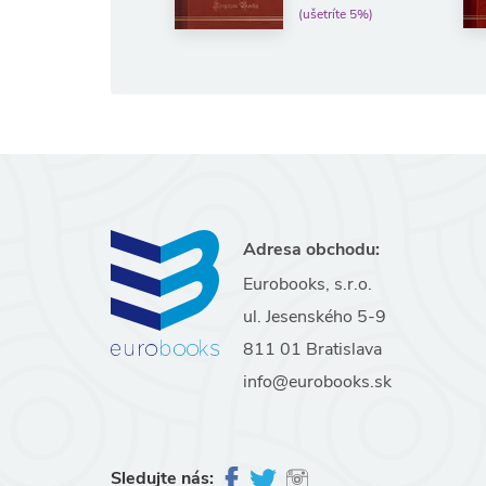
(ušetríte 5%)
800 Pa
Adresa obchodu:
Eurobooks, s.r.o.
ul. Jesenského 5-9
811 01 Bratislava
info@eurobooks.sk
Sledujte nás: