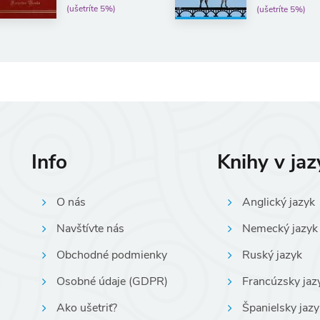
(ušetríte 5%)
(ušetríte 5%)
Info
Knihy v ja
O nás
Anglický jazyk
Navštívte nás
Nemecký jazyk
Obchodné podmienky
Ruský jazyk
Osobné údaje (GDPR)
Francúzsky jaz
Ako ušetriť?
Španielsky jazy