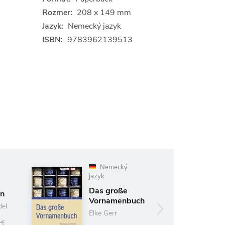
Rozmer:
208 x 149 mm
Jazyk:
Nemecký jazyk
ISBN:
9783962139513
Nemecký
Nemecký
jazyk
jazyk
Das große
Das kleine
Vornamenbuch
Leuchtturmb
Mecklenburg
Elke Gerr
Vorpommern
Peter Lauterba