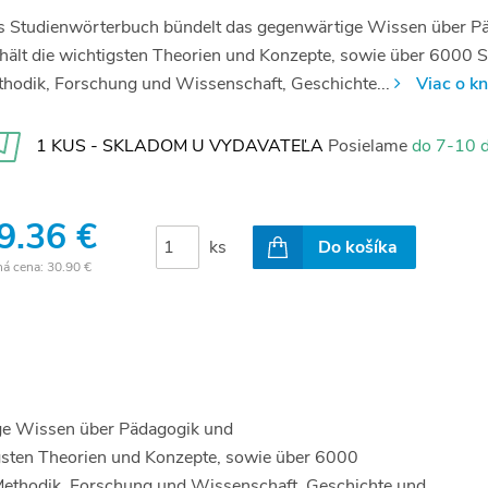
 Studienwörterbuch bündelt das gegenwärtige Wissen über Pä
hält die wichtigsten Theorien und Konzepte, sowie über 6000 
hodik, Forschung und Wissenschaft, Geschichte...
Viac o kn
1 KUS - SKLADOM U VYDAVATEĽA
Posielame
do 7-10 d
9.36 €
ks
Do košíka
ná cena:
30.90 €
ge Wissen über Pädagogik und
igsten Theorien und Konzepte, sowie über 6000
Methodik, Forschung und Wissenschaft, Geschichte und