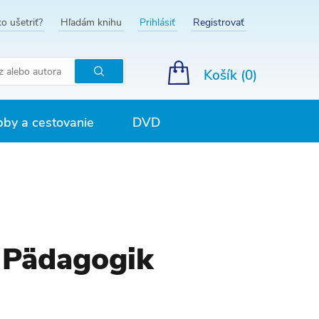
o ušetriť?
Hľadám knihu
Prihlásiť
Registrovať
Košík (
0
)
Hľadať
by a cestovanie
DVD
 Pädagogik