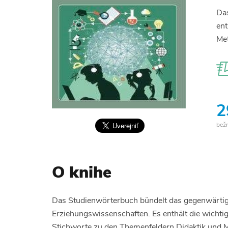
Das
ent
Met
2
bež
O knihe
Das Studienwörterbuch bündelt das gegenwärti
Erziehungswissenschaften. Es enthält die wicht
Stichworte zu den Themenfeldern Didaktik und 