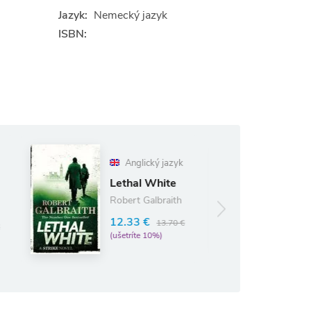
Jazyk:
Nemecký jazyk
ISBN:
Anglický jazyk
The Pillars of
Lethal White
the Earth
Robert Galbraith
13.19 €
14.65 €
12.33 €
13.70 €
(ušetríte 10%)
(ušetríte 10%)