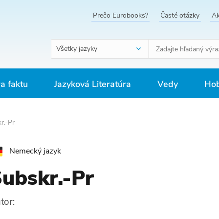
Prečo Eurobooks?
Časté otázky
Ak
Všetky jazyky
ra faktu
Jazyková Literatúra
Vedy
Hob
r.-Pr
Nemecký jazyk
ubskr.-Pr
tor: