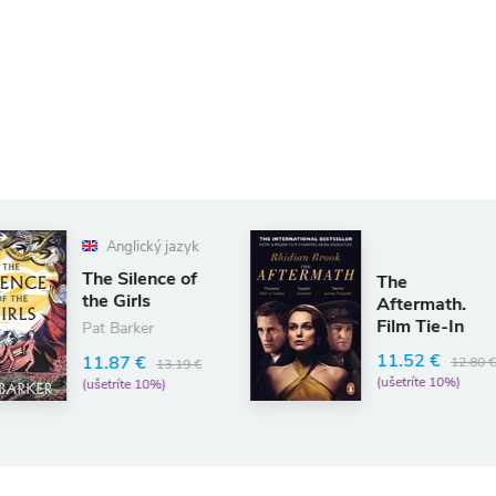
jazyk
e of
The
Aftermath.
Film Tie-In
11.52 €
12.80 €
3.19 €
(ušetríte 10%)