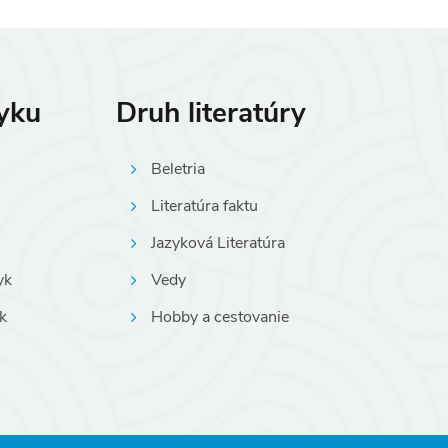
zyku
Druh literatúry
Beletria
Literatúra faktu
Jazyková Literatúra
yk
Vedy
k
Hobby a cestovanie