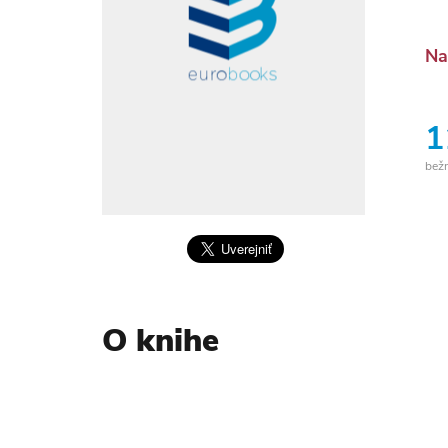
Na
1
bež
O knihe