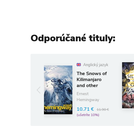
Odporúčané tituly:
Anglický jazyk
Anglický 
The Snows of
The Silenc
Kilimanjaro
the Girls
and other
Pat Barker
Stories
Ernest
11.87 €
1
Hemingway
(ušetríte 10%)
10.71 €
11.90 €
(ušetríte 10%)