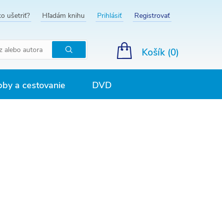
o ušetriť?
Hľadám knihu
Prihlásiť
Registrovať
Košík (
0
)
Hľadať
by a cestovanie
DVD