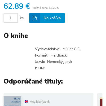
62.89 €
bežná cena:
66.20 €
ks
Do košíka
O knihe
Vydavateľstvo:
Müller C.F.
Formát:
Hardback
Jazyk:
Nemecký jazyk
ISBN:
Odporúčané tituly:
Anglický jazyk