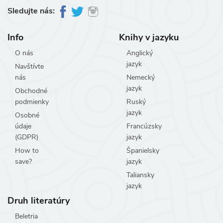
Sledujte nás:
Info
Knihy v jazyku
O nás
Anglický
jazyk
Navštívte
nás
Nemecký
jazyk
Obchodné
podmienky
Ruský
jazyk
Osobné
údaje
Francúzsky
(GDPR)
jazyk
How to
Španielsky
save?
jazyk
Taliansky
jazyk
Druh literatúry
Beletria