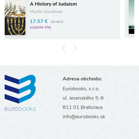
A History of Judaism
Sp
Martin Goodman
3
17.57 €
18.49 €
(u
(ušetríte 5%)
Adresa obchodu:
Eurobooks, s.r.o.
ul. Jesenského 5-9
811 01 Bratislava
info@eurobooks.sk