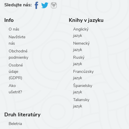
Sledujte nás:
Info
Knihy v jazyku
O nás
Anglický
jazyk
Navštívte
nás
Nemecký
jazyk
Obchodné
podmienky
Ruský
jazyk
Osobné
údaje
Francúzsky
(GDPR)
jazyk
Ako
Španielsky
ušetriť?
jazyk
Taliansky
jazyk
Druh literatúry
Beletria