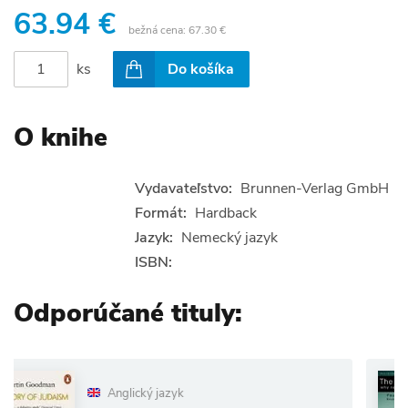
63.94 €
bežná cena:
67.30 €
ks
Do košíka
O knihe
Vydavateľstvo:
Brunnen-Verlag GmbH
Formát:
Hardback
Jazyk:
Nemecký jazyk
ISBN:
Odporúčané tituly:
Anglický jazyk