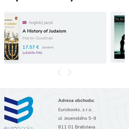
Anglický jazyk
istory of Judaism
Spiri
tin Goodman
36.6
.57 €
18.49 €
(ušetrí
tríte 5%)
Adresa obchodu:
Eurobooks, s.r.o.
ul. Jesenského 5-9
811 01 Bratislava