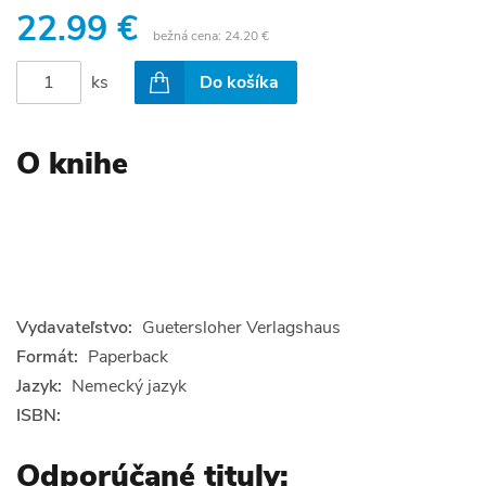
22.99 €
bežná cena:
24.20 €
ks
Do košíka
O knihe
Vydavateľstvo:
Guetersloher Verlagshaus
Formát:
Paperback
Jazyk:
Nemecký jazyk
ISBN:
Odporúčané tituly: