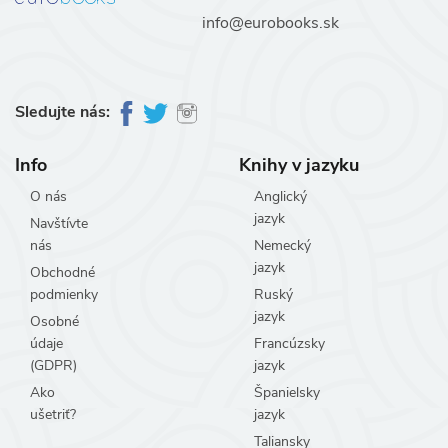
info@eurobooks.sk
Sledujte nás:
Info
Knihy v jazyku
O nás
Anglický
jazyk
Navštívte
nás
Nemecký
jazyk
Obchodné
podmienky
Ruský
jazyk
Osobné
údaje
Francúzsky
(GDPR)
jazyk
Ako
Španielsky
ušetriť?
jazyk
Taliansky