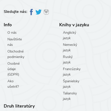
Sledujte nás:
Info
Knihy v jazyku
O nás
Anglický
jazyk
Navštívte
nás
Nemecký
jazyk
Obchodné
podmienky
Ruský
jazyk
Osobné
údaje
Francúzsky
(GDPR)
jazyk
Ako
Španielsky
ušetriť?
jazyk
Taliansky
jazyk
Druh literatúry