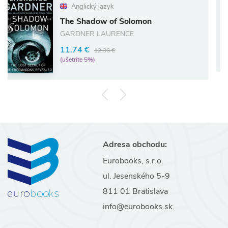
Anglický jazyk
The Shadow of Solomon
GARDNER LAURENCE
11.74 €
12.36 €
(ušetríte 5%)
Adresa obchodu:
Eurobooks, s.r.o.
ul. Jesenského 5-9
811 01 Bratislava
info@eurobooks.sk