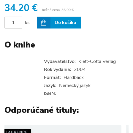
34.20 €
bežná cena:
36.00 €
ks
Do košíka
O knihe
Vydavateľstvo:
Klett-Cotta Verlag
Rok vydania:
2004
Formát:
Hardback
Jazyk:
Nemecký jazyk
ISBN:
Odporúčané tituly: