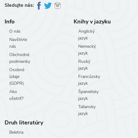
Sledujte nás:
Info
Knihy v jazyku
O nás
Anglický
jazyk
Navštívte
nás
Nemecký
jazyk
Obchodné
podmienky
Ruský
jazyk
Osobné
údaje
Francúzsky
(GDPR)
jazyk
Ako
Španielsky
ušetriť?
jazyk
Taliansky
jazyk
Druh literatúry
Beletria