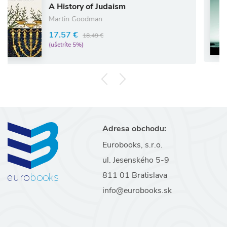
A History of Judaism
Sp
Martin Goodman
3
17.57 €
18.49 €
(u
(ušetríte 5%)
Adresa obchodu:
Eurobooks, s.r.o.
ul. Jesenského 5-9
811 01 Bratislava
info@eurobooks.sk