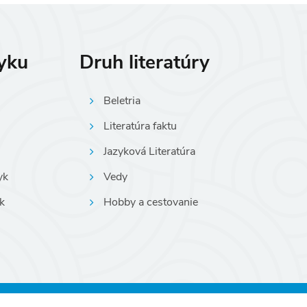
zyku
Druh literatúry
Beletria
Literatúra faktu
Jazyková Literatúra
yk
Vedy
k
Hobby a cestovanie