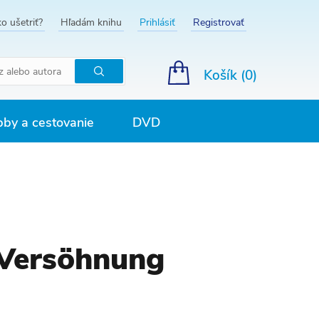
o ušetriť?
Hľadám knihu
Prihlásiť
Registrovať
Košík (
0
)
Hľadať
by a cestovanie
DVD
 Versöhnung