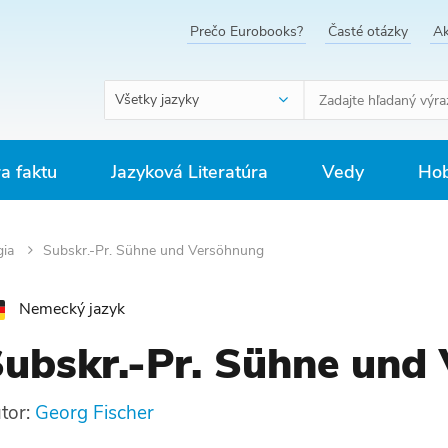
Prečo Eurobooks?
Časté otázky
Ak
Všetky jazyky
ra faktu
Jazyková Literatúra
Vedy
Hob
gia
Subskr.-Pr. Sühne und Versöhnung
Nemecký jazyk
ubskr.-Pr. Sühne und
tor:
Georg Fischer