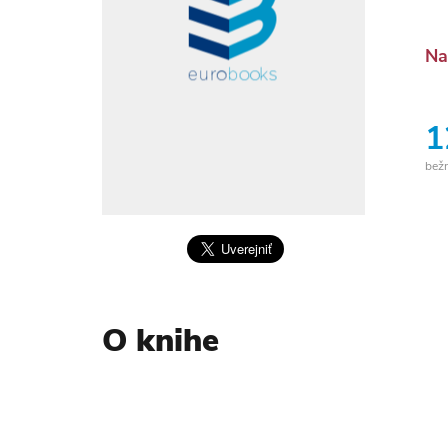
Na
1
bež
O knihe