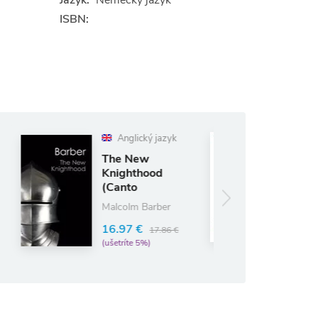
Jazyk:
Nemecký jazyk
ISBN:
Anglický jazyk
Anglický jazyk
he New
Tell Me Why
nighthood
Canto
Michael Novak
lassics)
alcolm Barber
21.80 €
22.95 €
(ušetríte 5%)
6.97 €
17.86 €
ušetríte 5%)