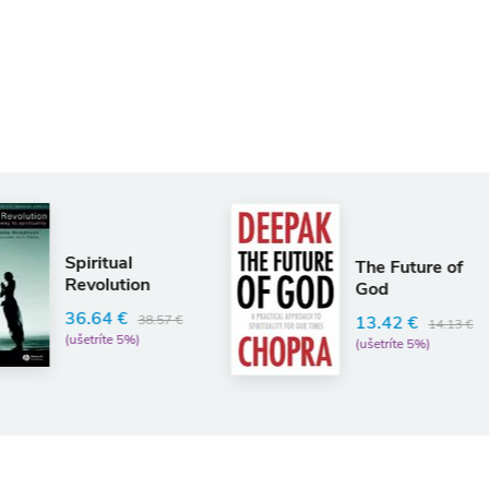
T
K
The Future of
(
God
C
M
7 €
13.42 €
14.13 €
(ušetríte 5%)
1
(