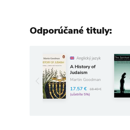
Odporúčané tituly:
Anglický jazyk
A History of
Spiritual
Judaism
Revolution
Martin Goodman
36.64 €
38.5
17.57 €
18.49 €
(ušetríte 5%)
(ušetríte 5%)