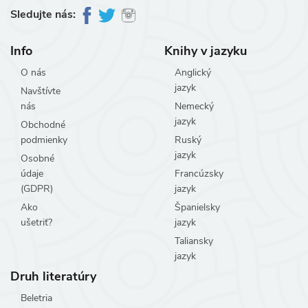
Sledujte nás:
Info
Knihy v jazyku
O nás
Anglický
jazyk
Navštívte
nás
Nemecký
jazyk
Obchodné
podmienky
Ruský
jazyk
Osobné
údaje
Francúzsky
(GDPR)
jazyk
Ako
Španielsky
ušetriť?
jazyk
Taliansky
jazyk
Druh literatúry
Beletria