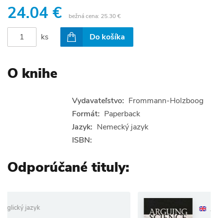
24.04 €
bežná cena:
25.30 €
ks
Do košíka
O knihe
Vydavateľstvo:
Frommann-Holzboog
Formát:
Paperback
Jazyk:
Nemecký jazyk
ISBN:
Odporúčané tituly:
Anglický jazyk