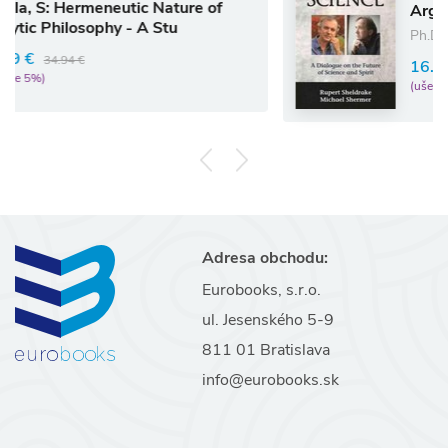
eneutic Nature of
Arguing Science
ophy - A Stu
Ph.D. Rupert Sheldr
16.41 €
17.27 €
(ušetríte 5%)
Adresa obchodu:
Eurobooks, s.r.o.
ul. Jesenského 5-9
811 01 Bratislava
info@eurobooks.sk