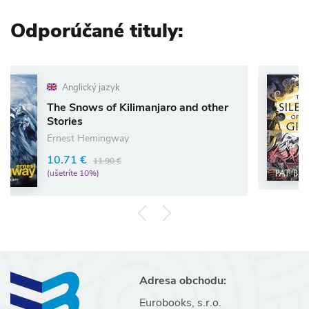
Odporúčané tituly:
ický jazyk
Anglic
nows of Kilimanjaro and other
The Sile
s
Pat Barke
 Hemingway
11.87 €
 €
11.90 €
(ušetríte 1
e 10%)
Adresa obchodu:
Eurobooks, s.r.o.