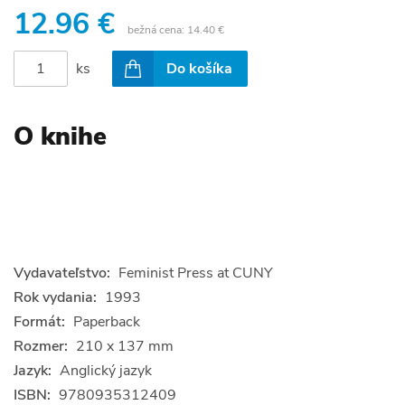
12.96 €
bežná cena:
14.40 €
ks
Do košíka
O knihe
Vydavateľstvo:
Feminist Press at CUNY
Rok vydania:
1993
Formát:
Paperback
Rozmer:
210 x 137 mm
Jazyk:
Anglický jazyk
ISBN:
9780935312409