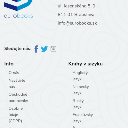
ul. Jesenského 5-9
811 01 Bratislava
info@eurobooks.sk
Sledujte nás:
Info
Knihy v jazyku
O nás
Anglický
jazyk
Navštívte
nás
Nemecký
jazyk
Obchodné
podmienky
Ruský
jazyk
Osobné
údaje
Francúzsky
(GDPR)
jazyk