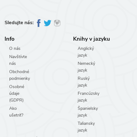
Sledujte nás:
Info
Knihy v jazyku
O nás
Anglický
jazyk
Navštívte
nás
Nemecký
jazyk
Obchodné
podmienky
Ruský
jazyk
Osobné
údaje
Francúzsky
(GDPR)
jazyk
Ako
Španielsky
ušetriť?
jazyk
Taliansky
jazyk