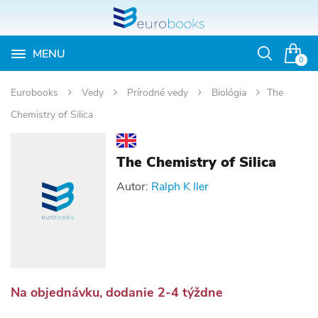
MENU
Otvoriť
0
vyhľadávan
Eurobooks
Vedy
Prírodné vedy
Biológia
The
Chemistry of Silica
The Chemistry of Silica
Autor:
Ralph K Iler
Na objednávku, dodanie 2-4 týždne