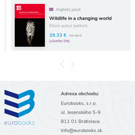
Anglický jazyk
Wildlife in a changing world
Rôzni autori (editori)
39.33 €
41.40 €
(ušetríte 5%)
Adresa obchodu:
Eurobooks, s.r.o.
ul. Jesenského 5-9
811 01 Bratislava
info@eurobooks.sk