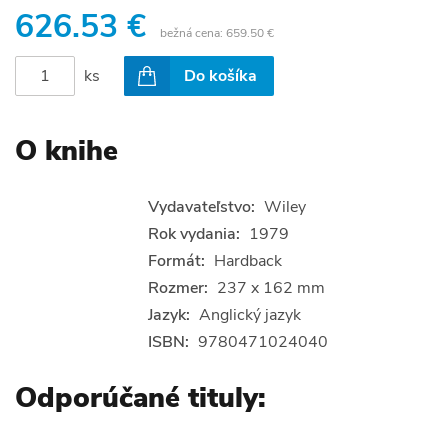
626.53 €
bežná cena:
659.50 €
ks
Do košíka
O knihe
Vydavateľstvo:
Wiley
Rok vydania:
1979
Formát:
Hardback
Rozmer:
237 x 162 mm
Jazyk:
Anglický jazyk
ISBN:
9780471024040
Odporúčané tituly: