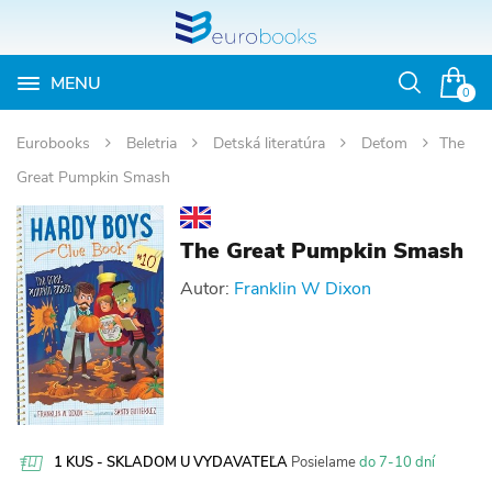
MENU
Otvoriť
0
vyhľadávan
Eurobooks
Beletria
Detská literatúra
Deťom
The
Great Pumpkin Smash
The Great Pumpkin Smash
Autor:
Franklin W Dixon
1 KUS - SKLADOM U VYDAVATEĽA
Posielame
do 7-10 dní