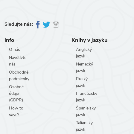
Sledujte nás:
Info
Knihy v jazyku
O nás
Anglický
jazyk
Navštívte
nás
Nemecký
jazyk
Obchodné
podmienky
Ruský
jazyk
Osobné
údaje
Francúzsky
(GDPR)
jazyk
How to
Španielsky
save?
jazyk
Taliansky
jazyk