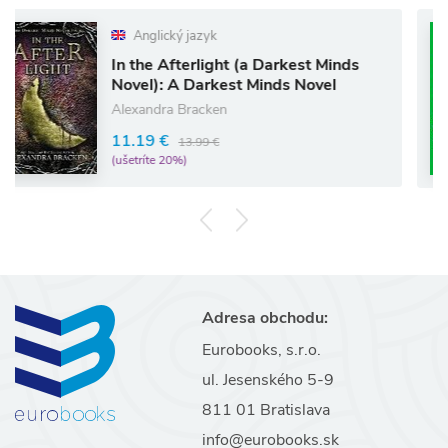
Anglický jazyk
In the Afterlight (a Darkest Minds
Novel): A Darkest Minds Novel
Alexandra Bracken
11.19 €
13.99 €
(ušetríte 20%)
Adresa obchodu:
Eurobooks, s.r.o.
ul. Jesenského 5-9
811 01 Bratislava
info@eurobooks.sk