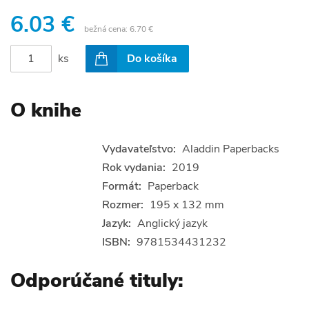
6.03 €
bežná cena:
6.70 €
ks
Do košíka
O knihe
Vydavateľstvo:
Aladdin Paperbacks
Rok vydania:
2019
Formát:
Paperback
Rozmer:
195 x 132 mm
Jazyk:
Anglický jazyk
ISBN:
9781534431232
Odporúčané tituly: