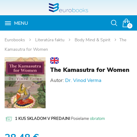
MENU
Otvoriť
0
vyhľadávan
Eurobooks
Literatúra faktu
Body Mind & Spirit
The
Kamasutra for Women
The Kamasutra for Women
Autor:
Dr. Vinod Verma
1 KUS SKLADOM V PREDAJNI
Posielame
obratom