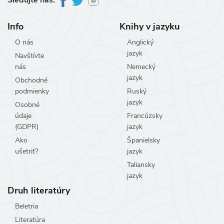
Sledujte nás:
Info
Knihy v jazyku
O nás
Anglický
jazyk
Navštívte
nás
Nemecký
jazyk
Obchodné
podmienky
Ruský
jazyk
Osobné
údaje
Francúzsky
(GDPR)
jazyk
Ako
Španielsky
ušetriť?
jazyk
Taliansky
jazyk
Druh literatúry
Beletria
Literatúra