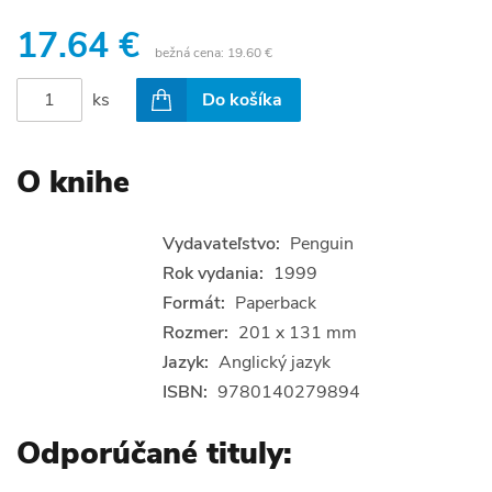
17.64 €
bežná cena:
19.60 €
ks
Do košíka
O knihe
Vydavateľstvo:
Penguin
Rok vydania:
1999
Formát:
Paperback
Rozmer:
201 x 131 mm
Jazyk:
Anglický jazyk
ISBN:
9780140279894
Odporúčané tituly: