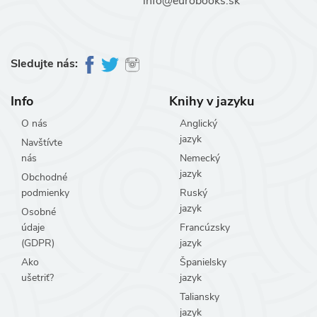
info@eurobooks.sk
Sledujte nás:
Info
Knihy v jazyku
O nás
Anglický
jazyk
Navštívte
nás
Nemecký
jazyk
Obchodné
podmienky
Ruský
jazyk
Osobné
údaje
Francúzsky
(GDPR)
jazyk
Ako
Španielsky
ušetriť?
jazyk
Taliansky
jazyk