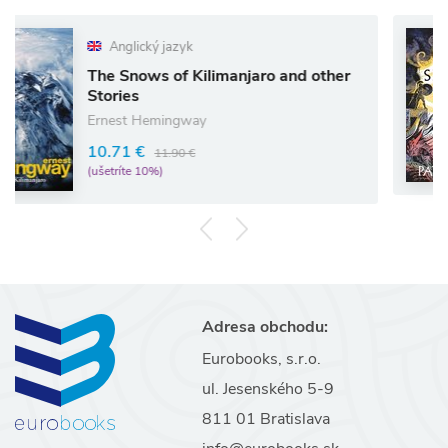
Anglický jazyk
Ang
 Snows of Kilimanjaro and other
The S
ries
Pat B
est Hemingway
11.8
.71 €
11.90 €
(ušetrí
tríte 10%)
Adresa obchodu:
Eurobooks, s.r.o.
ul. Jesenského 5-9
811 01 Bratislava