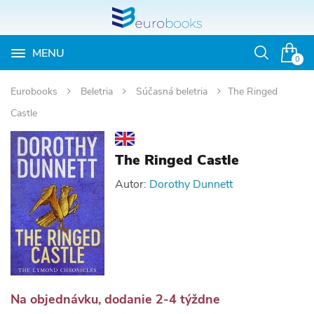
MENU
Otvoriť
0
vyhľadávan
Eurobooks
Beletria
Súčasná beletria
The Ringed
Castle
The Ringed Castle
Autor:
Dorothy Dunnett
Na objednávku, dodanie 2-4 týždne