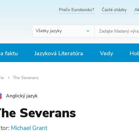
Prečo Eurobooks?
Časté otázky
Ak
Všetky jazyky
ra faktu
Jazyková Literatúra
Vedy
Hob
ria
The Severans
Anglický jazyk
he Severans
tor:
Michael Grant