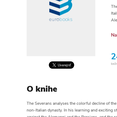
The
Ita
Ale
Na
2
bež
O knihe
The Severans analyses the colorful decline of the
non-Italian dynasty. In his learning and exciting