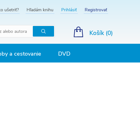
o ušetriť?
Hľadám knihu
Prihlásiť
Registrovať
Košík (
0
)
Hľadať
by a cestovanie
DVD