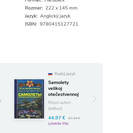
Formát:
Hardback
Rozmer:
222 x 145 mm
Jazyk:
Anglický jazyk
ISBN:
9780415127721
Ruský jazyk
Ruský jazyk
Samolety
Strelkovoe
velikoj
oružie
otečestvennoj
V. V. Lisko
vojny
Rôzni autori
33.02 €
34.76 €
(editori)
(ušetríte 5%)
44.97 €
47.34 €
(ušetríte 5%)