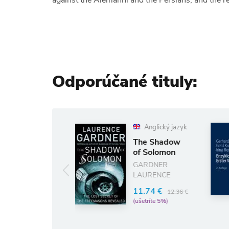
against the Alemanni and the Persians, and the re
Odporúčané tituly:
Anglický jazyk
The Shadow
Enzyklop
of Solomon
Erster
Weltkrie
GARDNER
LAURENCE
52.25 €
(ušetríte 5%)
11.74 €
12.36 €
(ušetríte 5%)