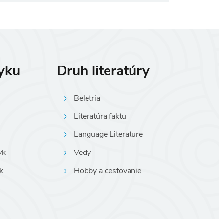
zyku
Druh literatúry
Beletria
Literatúra faktu
Language Literature
yk
Vedy
k
Hobby a cestovanie