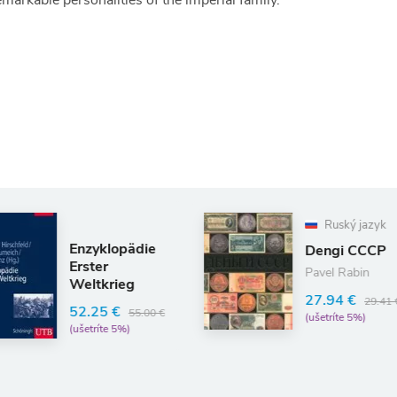
markable personalities of the imperial family.
Ruský jazyk
ädie
Dengi CCCP
Pavel Rabin
g
27.94 €
29.41 €
55.00 €
(ušetríte 5%)