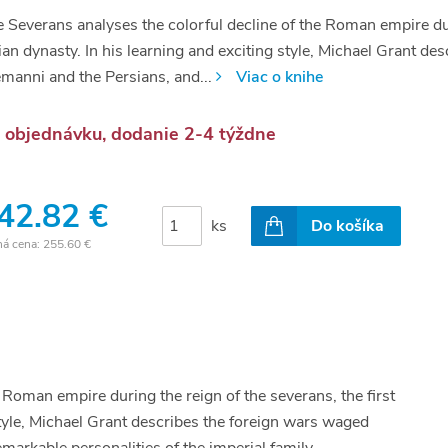
 Severans analyses the colorful decline of the Roman empire duri
lian dynasty. In his learning and exciting style, Michael Grant d
manni and the Persians, and...
Viac o knihe
 objednávku, dodanie 2-4 týždne
42.82 €
ks
Do košíka
ná cena:
255.60 €
 Roman empire during the reign of the severans, the first
 style, Michael Grant describes the foreign wars waged