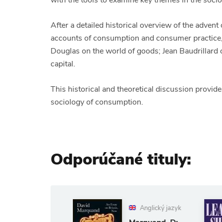
with the tools to examine key themes in the soci
After a detailed historical overview of the adven
accounts of consumption and consumer practice,
Douglas on the world of goods; Jean Baudrillard 
capital.
This historical and theoretical discussion provid
sociology of consumption.
Odporúčané tituly:
Anglický
Anglický jazyk
Mouritzen