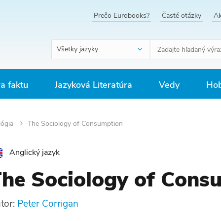
Prečo Eurobooks?
Časté otázky
Ak
Všetky jazyky
ra faktu
Jazyková Literatúra
Vedy
Hob
lógia
The Sociology of Consumption
Anglický jazyk
he Sociology of Cons
tor:
Peter Corrigan