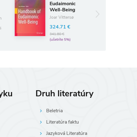
70 - DER
Eudaimonic
SPIEGEL
Well-Being
1947-2017
Joar Vittersø
36.58 €
38.50 €
324.71 €
(ušetríte 5%)
341.80 €
(ušetríte 5%)
zyku
Druh literatúry
Beletria
Literatúra faktu
Jazyková Literatúra