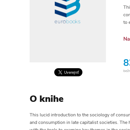
Thi
con
to 
Na
8
bež
O knihe
This lucid introduction to the sociology of con
and consumption in late capitalist societies. The 