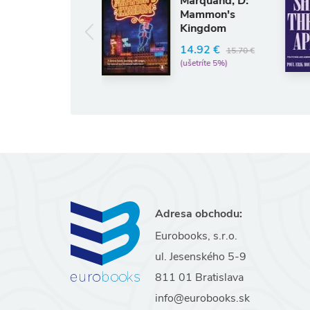
Marquand, D:
Leadershi
Mammon's
the Apex
Kingdom
54.33 €
14.92 €
15.70 €
(ušetríte 5%)
(ušetríte 5%)
Adresa obchodu:
Eurobooks, s.r.o.
ul. Jesenského 5-9
811 01 Bratislava
info@eurobooks.sk