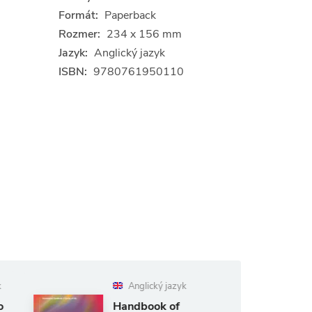
Formát:
Paperback
Rozmer:
234 x 156 mm
Jazyk:
Anglický jazyk
ISBN:
9780761950110
Anglický jazyk
Nemecký
jazyk
Handbook of