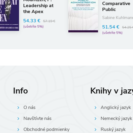
Comparative
p at
Public
Administrat
Sabine Kuhlmann
57.19 €
51.54 €
54.25 €
(ušetríte 5%)
Info
Knihy v ja
O nás
Anglický jazyk
Navštívte nás
Nemecký jazyk
Obchodné podmienky
Ruský jazyk