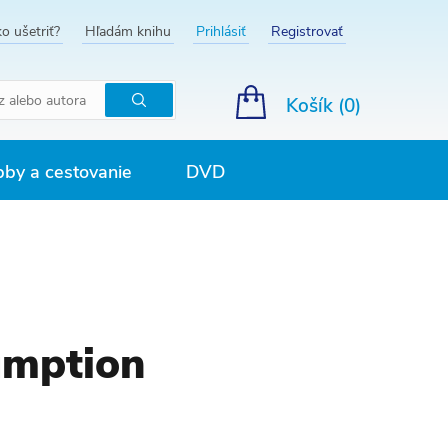
o ušetriť?
Hľadám knihu
Prihlásiť
Registrovať
Košík (
0
)
Hľadať
by a cestovanie
DVD
umption