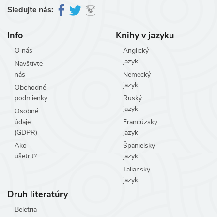
Sledujte nás:
Info
Knihy v jazyku
O nás
Anglický
jazyk
Navštívte
nás
Nemecký
jazyk
Obchodné
podmienky
Ruský
jazyk
Osobné
údaje
Francúzsky
(GDPR)
jazyk
Ako
Španielsky
ušetriť?
jazyk
Taliansky
jazyk
Druh literatúry
Beletria