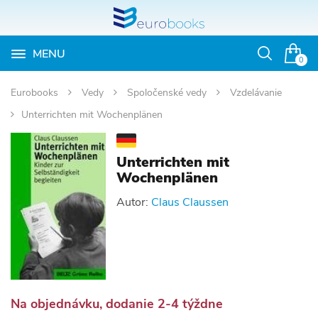
MENU
Otvoriť
0
vyhľadávan
Eurobooks
Vedy
Spoločenské vedy
Vzdelávanie
Unterrichten mit Wochenplänen
Unterrichten mit
Wochenplänen
Autor:
Claus Claussen
Na objednávku, dodanie 2-4 týždne