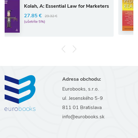
Darder,
 A: Essential Law for Marketers
42.49 €
 €
29.32 €
(ušetríte 5
e 5%)
Adresa obchodu:
Eurobooks, s.r.o.
ul. Jesenského 5-9
811 01 Bratislava
info@eurobooks.sk