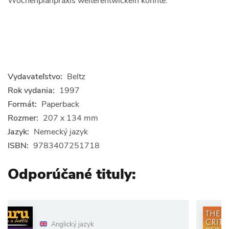
Wochenplanpraxis weiterentwickeln könnte.
Vydavateľstvo:
Beltz
Rok vydania:
1997
Formát:
Paperback
Rozmer:
207 x 134 mm
Jazyk:
Nemecký jazyk
ISBN:
9783407251718
Odporúčané tituly:
Anglic
ický jazyk