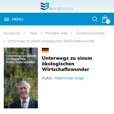
MENU
Otvoriť
0
vyhľadávan
Eurobooks
Vedy
Prírodné vedy
Životné prostredie
Unterwegs zu einem ökologischen Wirtschaftswunder
Unterwegs zu einem
ökologischen
Wirtschaftswunder
Autor:
Maximilian Gege