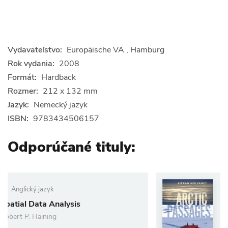
Vydavateľstvo:
Europäische VA , Hamburg
Rok vydania:
2008
Formát:
Hardback
Rozmer:
212 x 132 mm
Jazyk:
Nemecký jazyk
ISBN:
9783434506157
Odporúčané tituly:
Anglický jazyk
ysis
Arctic Passages
Kieran Mulvaney