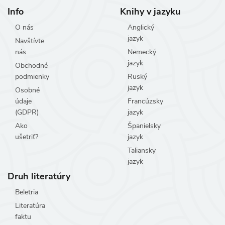
Info
Knihy v jazyku
O nás
Anglický
jazyk
Navštívte
nás
Nemecký
jazyk
Obchodné
podmienky
Ruský
jazyk
Osobné
údaje
Francúzsky
(GDPR)
jazyk
Ako
Španielsky
ušetriť?
jazyk
Taliansky
jazyk
Druh literatúry
Beletria
Literatúra
faktu