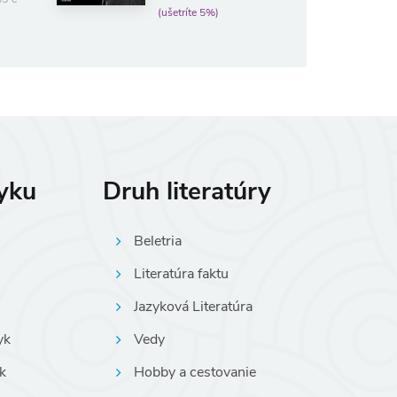
(ušetríte 5%)
zyku
Druh literatúry
Beletria
Literatúra faktu
Jazyková Literatúra
yk
Vedy
k
Hobby a cestovanie