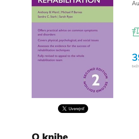
Au
3
bež
O knihe