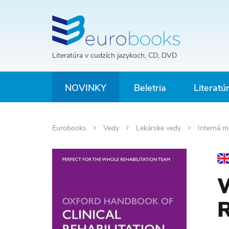
Literatúra v cudzích jazykoch, CD, DVD
NOVINKY
Beletria
Literatú
Eurobooks
Vedy
Lekárske vedy
Interná m
W
R