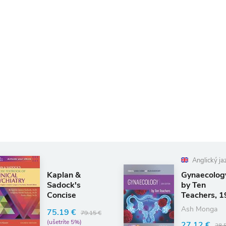
Anglický ja
Kaplan &
Gynaecolog
Sadock's
by Ten
Concise
Teachers, 1
Textbook of
Edition
Ash Monga
75.19 €
79.15 €
Clinical
(ušetríte 5%)
27.12 €
Psychiatry
28.