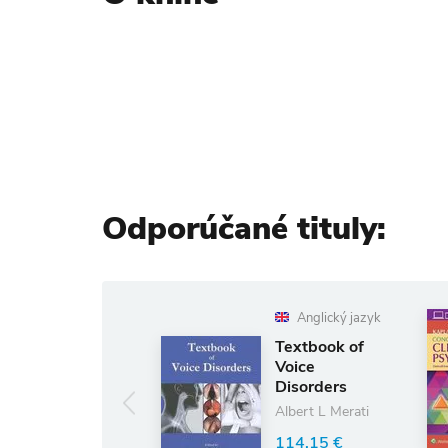
Odporúčané tituly:
Anglický jazyk
Anglický jazyk
The Human
Textbook of
Body in
Voice
Minutes
Disorders
Tom Jackson
Albert L Merati
14.92 €
114.15 €
15.70 €