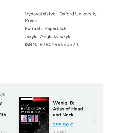
Vydavateľstvo:
Oxford University
Press
Formát:
Paperback
Jazyk:
Anglický jazyk
ISBN:
9780199550524
zyk
y
Wenig, B:
Atlas of Head
9th
and Neck
Pathology
299.90 €
315.68 €
55 €