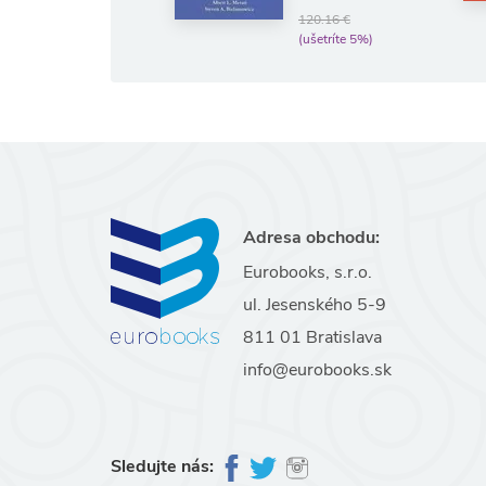
(ušetríte 5%)
120.16 €
(ušetríte 5%)
Adresa obchodu:
Eurobooks, s.r.o.
ul. Jesenského 5-9
811 01 Bratislava
info@eurobooks.sk
Sledujte nás: