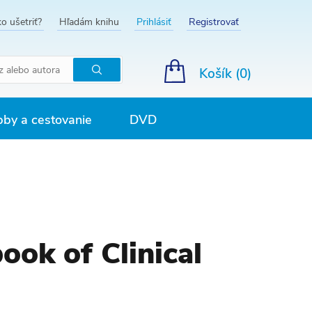
o ušetriť?
Hľadám knihu
Prihlásiť
Registrovať
Košík (
0
)
Hľadať
by a cestovanie
DVD
ok of Clinical