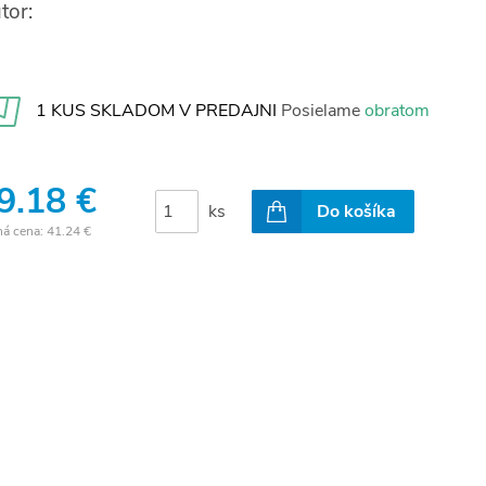
tor:
1 KUS SKLADOM V PREDAJNI
Posielame
obratom
9.18 €
ks
Do košíka
ná cena:
41.24 €