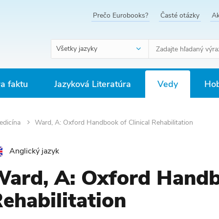
Prečo Eurobooks?
Časté otázky
Ak
Všetky jazyky
ra faktu
Jazyková Literatúra
Vedy
Hob
edicína
Ward, A: Oxford Handbook of Clinical Rehabilitation
Anglický jazyk
ard, A: Oxford Handbo
ehabilitation