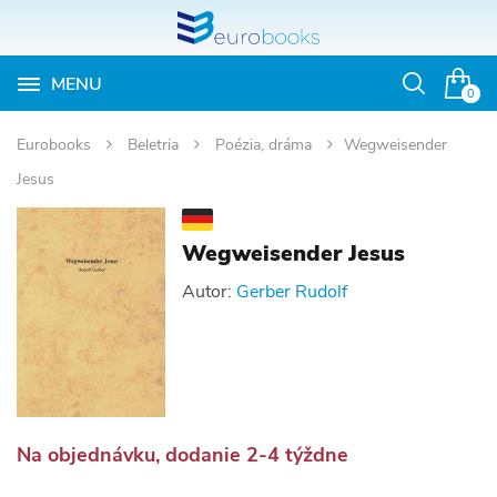
MENU
Otvoriť
0
vyhľadávan
Eurobooks
Beletria
Poézia, dráma
Wegweisender
Jesus
Wegweisender Jesus
Autor:
Gerber Rudolf
Na objednávku, dodanie 2-4 týždne