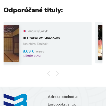
Odporúčané tituly:
A
Anglický jazyk
Ins
n Praise of Shadows
Tha
unichiro Tanizaki
14.
.69 €
9.65 €
(uše
šetríte 10%)
Adresa obchodu:
Eurobooks, s.r.o.