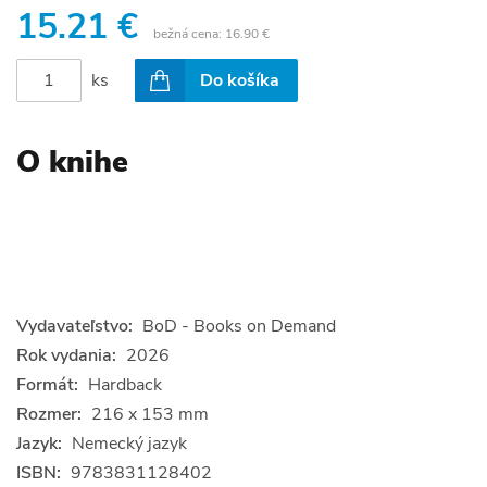
15.21 €
bežná cena:
16.90 €
ks
Do košíka
O knihe
Vydavateľstvo:
BoD - Books on Demand
Rok vydania:
2026
Formát:
Hardback
Rozmer:
216 x 153 mm
Jazyk:
Nemecký jazyk
ISBN:
9783831128402