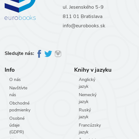
ul. Jesenského 5-9
811 01 Bratislava
info@eurobooks.sk
Sledujte nás:
Info
Knihy v jazyku
O nás
Anglický
jazyk
Navštívte
nás
Nemecký
jazyk
Obchodné
podmienky
Ruský
jazyk
Osobné
údaje
Francúzsky
(GDPR)
jazyk