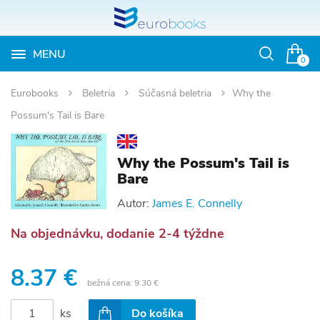
MENU
Otvoriť
0
vyhľadávan
Eurobooks
Beletria
Súčasná beletria
Why the
Possum's Tail is Bare
Why the Possum's Tail is
Bare
Autor:
James E. Connelly
Na objednávku, dodanie 2-4 týždne
8.37 €
bežná cena:
9.30 €
ks
Do košíka