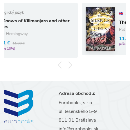
Anglický jazyk
imanjaro and other
The Silence of the 
Pat Barker
11.87 €
13.19 €
(ušetríte 10%)
Adresa obchodu:
Eurobooks, s.r.o.
ul. Jesenského 5-9
811 01 Bratislava
info@eurobooks.sk