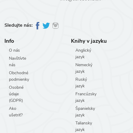
Sledujte nás:
Info
Knihy v jazyku
O nás
Anglický
jazyk
Navštívte
nás
Nemecký
jazyk
Obchodné
podmienky
Ruský
jazyk
Osobné
údaje
Francúzsky
(GDPR)
jazyk
Ako
Španielsky
ušetriť?
jazyk
Taliansky
jazyk