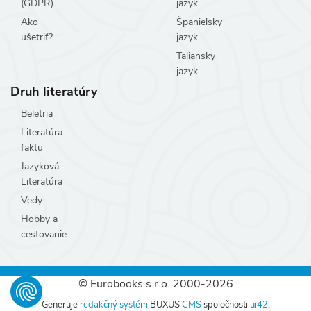
(GDPR)
jazyk
Ako
Španielsky
ušetriť?
jazyk
Taliansky
jazyk
Druh literatúry
Beletria
Literatúra
faktu
Jazyková
Literatúra
Vedy
Hobby a
cestovanie
© Eurobooks s.r.o. 2000-2026
Generuje
redakčný systém
BUXUS
CMS
spoločnosti
ui42
.