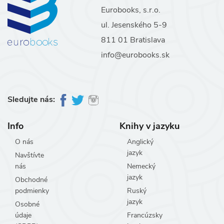
Eurobooks, s.r.o.
ul. Jesenského 5-9
811 01 Bratislava
info@eurobooks.sk
Sledujte nás:
Info
Knihy v jazyku
O nás
Anglický
jazyk
Navštívte
nás
Nemecký
jazyk
Obchodné
podmienky
Ruský
jazyk
Osobné
údaje
Francúzsky