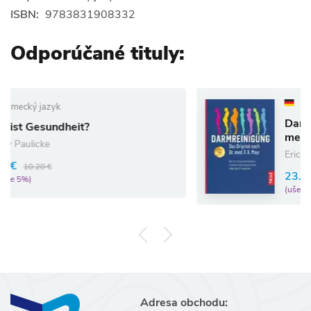
ISBN:
9783831908332
Odporúčané tituly:
Nemecký jazyk
Darmreinigung. Das Or
?
med. F.X. Mayr
Erich Rauch
23.47 €
24.70 €
(ušetríte 5%)
Adresa obchodu: