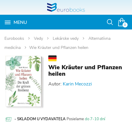
MENU
Otvoriť
0
vyhľadávan
Eurobooks
Vedy
Lekárske vedy
Alternatívna
medicína
Wie Kräuter und Pflanzen heilen
Wie Kräuter und Pflanzen
heilen
Autor:
Karin Mecozzi
- SKLADOM U VYDAVATEĽA
Posielame
do 7-10 dní