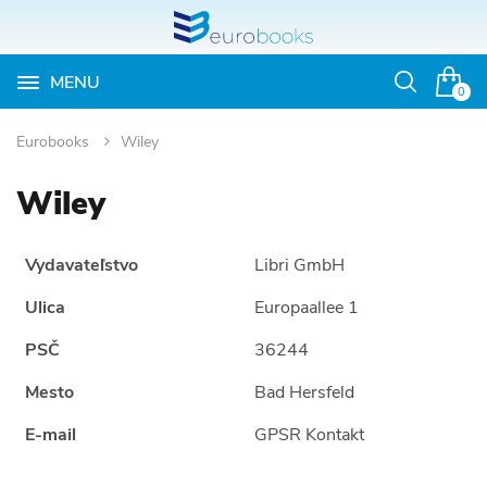
MENU
Otvoriť
0
vyhľadávan
Eurobooks
Wiley
Wiley
Vydavateľstvo
Libri GmbH
Ulica
Europaallee 1
PSČ
36244
Mesto
Bad Hersfeld
E-mail
GPSR Kontakt