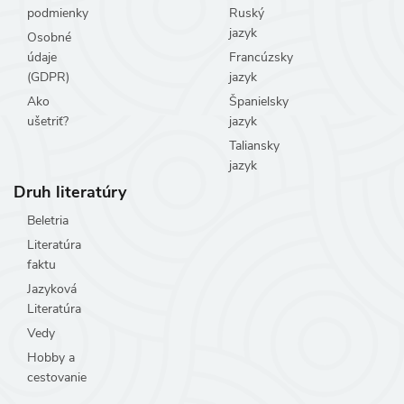
podmienky
Ruský
jazyk
Osobné
údaje
Francúzsky
(GDPR)
jazyk
Ako
Španielsky
ušetriť?
jazyk
Taliansky
jazyk
Druh literatúry
Beletria
Literatúra
faktu
Jazyková
Literatúra
Vedy
Hobby a
cestovanie