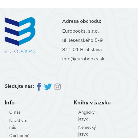
Adresa obchodu:
Eurobooks, s.r.o.
ul. Jesenského 5-9
811 01 Bratislava
info@eurobooks.sk
Sledujte nás:
Info
Knihy v jazyku
O nás
Anglický
jazyk
Navštívte
nás
Nemecký
jazyk
Obchodné