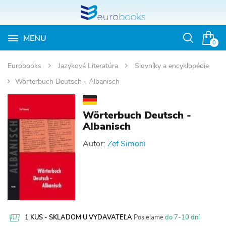
MENU
Otvoriť
0
vyhľadávan
Eurobooks
Jazyková Literatúra
Slovníky a encyklopédie
Wörterbuch Deutsch - Albanisch
Wörterbuch Deutsch -
Albanisch
Autor:
Zef Simoni
1 KUS - SKLADOM U VYDAVATEĽA
Posielame
do 7-10 dní