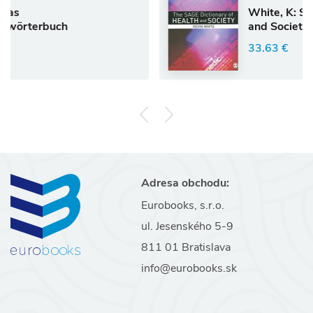
White, K: SAGE Dictiona
ch
and Society
33.63 €
Adresa obchodu:
Eurobooks, s.r.o.
ul. Jesenského 5-9
811 01 Bratislava
info@eurobooks.sk