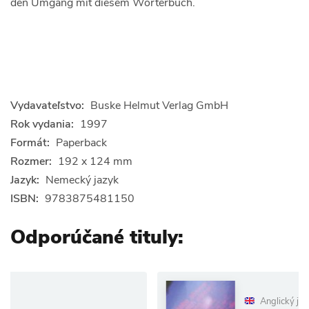
den Umgang mit diesem Wörterbuch.
Vydavateľstvo:
Buske Helmut Verlag GmbH
Rok vydania:
1997
Formát:
Paperback
Rozmer:
192 x 124 mm
Jazyk:
Nemecký jazyk
ISBN:
9783875481150
Odporúčané tituly:
Anglický jazyk