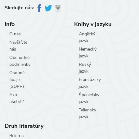
Sledujte nás:
Info
Knihy v jazyku
O nás
Anglický
jazyk
Navštívte
nás
Nemecký
jazyk
Obchodné
podmienky
Ruský
jazyk
Osobné
údaje
Francúzsky
(GDPR)
jazyk
Ako
Španielsky
ušetriť?
jazyk
Taliansky
jazyk
Druh literatúry
Beletria