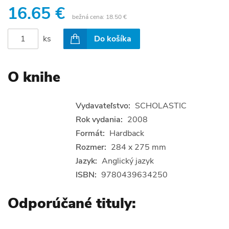
16.65 €
bežná cena:
18.50 €
ks
Do košíka
O knihe
Vydavateľstvo:
SCHOLASTIC
Rok vydania:
2008
Formát:
Hardback
Rozmer:
284 x 275 mm
Jazyk:
Anglický jazyk
ISBN:
9780439634250
Odporúčané tituly: