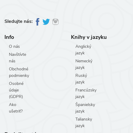
Sledujte nás:
Info
Knihy v jazyku
O nás
Anglický
jazyk
Navštívte
nás
Nemecký
jazyk
Obchodné
podmienky
Ruský
jazyk
Osobné
údaje
Francúzsky
(GDPR)
jazyk
Ako
Španielsky
ušetriť?
jazyk
Taliansky
jazyk