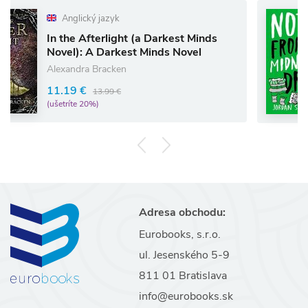
glický jazyk
Angl
he Afterlight (a Darkest Minds
Notes 
l): A Darkest Minds Novel
Jordan 
ndra Bracken
12.06 
9 €
13.99 €
(ušetríte
íte 20%)
Adresa obchodu:
Eurobooks, s.r.o.
ul. Jesenského 5-9
811 01 Bratislava
info@eurobooks.sk