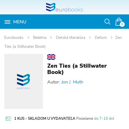
MENU
Otvoriť
0
vyhľadávan
Eurobooks
Beletria
Detská literatúra
Deťom
Zen
Ties (a Stillwater Book)
Zen Ties (a Stillwater
Book)
Autor:
Jon J. Muth
1 KUS - SKLADOM U VYDAVATEĽA
Posielame
do 7-10 dní