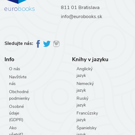
811 01 Bratislava
info@eurobooks.sk
Sledujte nás:
Info
Knihy v jazyku
O nás
Anglický
jazyk
Navštívte
nás
Nemecký
jazyk
Obchodné
podmienky
Ruský
jazyk
Osobné
údaje
Francúzsky
(GDPR)
jazyk
Ako
Španielsky
ušetriť?
jazyk