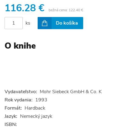
116.28 €
bežná cena:
122.40 €
ks
Do košíka
O knihe
Vydavateľstvo:
Mohr Siebeck GmbH & Co. K
Rok vydania:
1993
Formát:
Hardback
Jazyk:
Nemecký jazyk
ISBN: