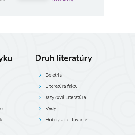
(ušetríte 5%)
zyku
Druh literatúry
Beletria
Literatúra faktu
Jazyková Literatúra
yk
Vedy
k
Hobby a cestovanie