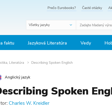
Prečo Eurobooks?
Časté otázky
Ak
Všetky jazyky
ra faktu
Jazyková Literatúra
Vedy
Hob
stika, Literatúra
Describing Spoken English
Anglický jazyk
escribing Spoken Engl
tor:
Charles W. Kreidler