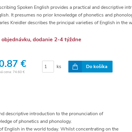
cribing Spoken English provides a practical and descriptive int
lish. It presumes no prior knowledge of phonetics and phonolo
rles Kreidler describes the principal varieties of English in the w
 objednávku, dodanie 2-4 týždne
0.87 €
ks
Do košíka
ná cena:
74.60 €
d descriptive introduction to the pronunciation of
wledge of phonetics and phonology.
 of English in the world today. Whilst concentrating on the