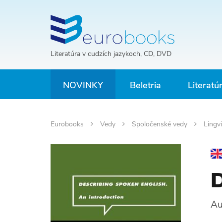
Literatúra v cudzích jazykoch, CD, DVD
NOVINKY
Beletria
Literatú
Eurobooks
Vedy
Spoločenské vedy
Lingvi
D
Au