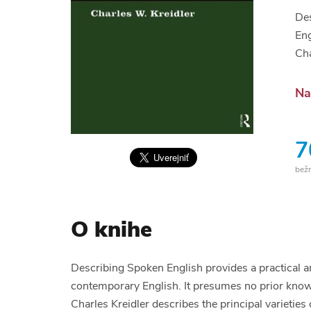
Des
Eng
Cha
Na
7
bež
O knihe
Describing Spoken English provides a practical an
contemporary English. It presumes no prior kno
Charles Kreidler describes the principal varieties