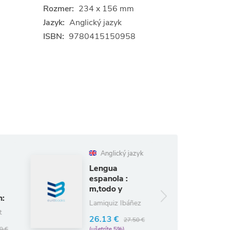
Rozmer:
234 x 156 mm
Jazyk:
Anglický jazyk
ISBN:
9780415150958
Anglický jazyk
Anglický jazyk
Lengua
Escritores
espanola :
Espanoles
m‚todo y
Contemporaneos
estruct
Rôzni autori
Lamiquiz Ibáñez
(editori)
26.13 €
27.50 €
9.98 €
10.50 €
(ušetríte 5%)