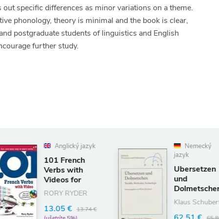
 out specific differences as minor variations on a theme.
ive phonology, theory is minimal and the book is clear,
nd postgraduate students of linguistics and English
courage further study.
cký jazyk
Nemecký
jazyk
ench
Ubersetzen
with
und
for
Dolmetschen:
YDER
Modelle,
Klaus Schubert
Methoden,
€
13.74 €
62.51 €
Technologie
5%)
65.80 €