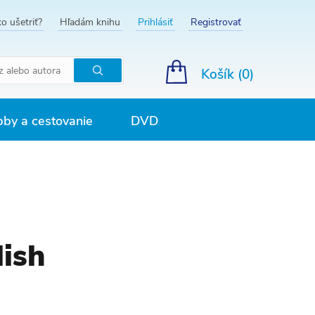
o ušetriť?
Hľadám knihu
Prihlásiť
Registrovať
Košík (
0
)
Hľadať
by a cestovanie
DVD
ish