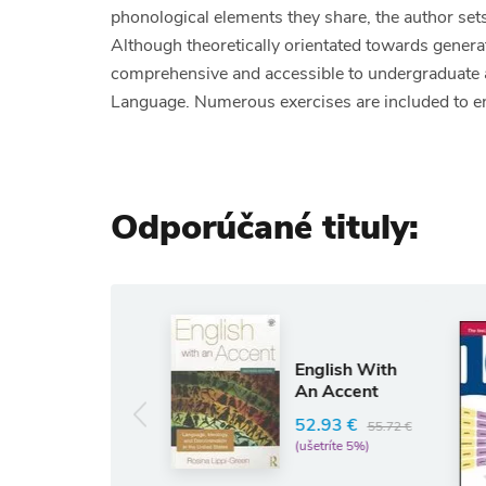
phonological elements they share, the author sets
Although theoretically orientated towards generat
comprehensive and accessible to undergraduate a
Language. Numerous exercises are included to en
Odporúčané tituly:
Angli
101 Fr
English With
Verbs 
An Accent
Videos 
iPod
52.93 €
55.72 €
RORY R
(ušetríte 5%)
13.05 
(ušetríte 