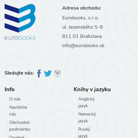
Adresa obchodu:
Eurobooks, s.r.o.
ul. Jesenského 5-9
811 01 Bratislava
info@eurobooks.sk
Sledujte nás:
Info
Knihy v jazyku
O nás
Anglický
jazyk
Navštívte
nás
Nemecký
jazyk
Obchodné
podmienky
Ruský
jazyk
Osobné