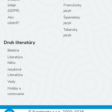
údaje
Francúzsky
(GDPR)
jazyk
Ako
Španielsky
ušetriť?
jazyk
Taliansky
jazyk
Druh literatúry
Beletria
Literatúra
faktu
Jazyková
Literatúra
Vedy
Hobby a
cestovanie
© Eurobooks s.r.o. 2000-2026