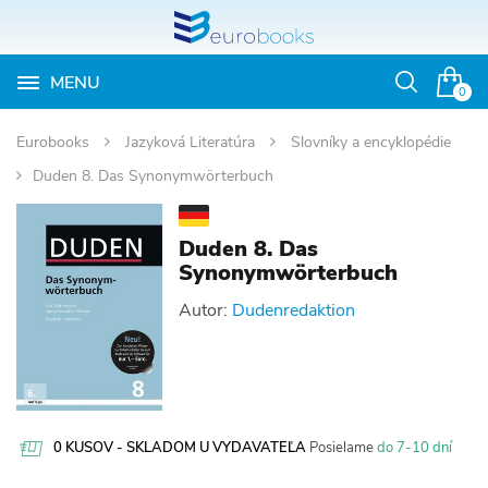
MENU
Otvoriť
0
vyhľadávan
Eurobooks
Jazyková Literatúra
Slovníky a encyklopédie
Duden 8. Das Synonymwörterbuch
Duden 8. Das
Synonymwörterbuch
Autor:
Dudenredaktion
0 KUSOV - SKLADOM U VYDAVATEĽA
Posielame
do 7-10 dní