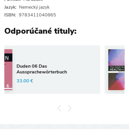
Jazyk:
Nemecký jazyk
ISBN:
9783411040865
Odporúčané tituly:
Anglický ja
 Das
White, K: SA
hewörterbuch
and Society
33.63 €