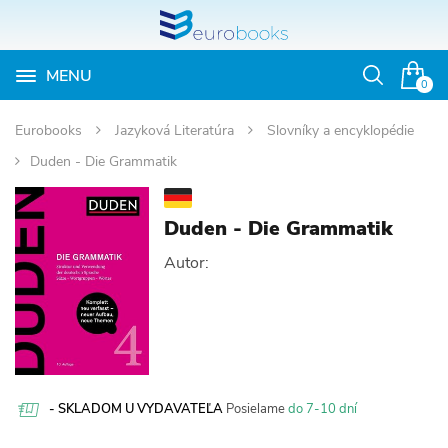
MENU
Otvoriť
0
vyhľadávan
Eurobooks
Jazyková Literatúra
Slovníky a encyklopédie
Duden - Die Grammatik
Duden - Die Grammatik
Autor:
- SKLADOM U VYDAVATEĽA
Posielame
do 7-10 dní