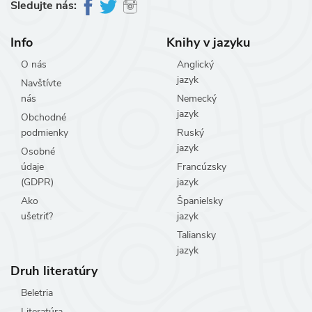
Sledujte nás:
Info
Knihy v jazyku
O nás
Anglický
jazyk
Navštívte
nás
Nemecký
jazyk
Obchodné
podmienky
Ruský
jazyk
Osobné
údaje
Francúzsky
(GDPR)
jazyk
Ako
Španielsky
ušetriť?
jazyk
Taliansky
jazyk
Druh literatúry
Beletria
Literatúra