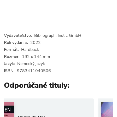
Vydavateľstvo:
Bibliograph. Instit. GmbH
Rok vydania:
2022
Formát:
Hardback
Rozmer:
192 x 144 mm
Jazyk:
Nemecký jazyk
ISBN:
9783411040506
Odporúčané tituly:
Anglický