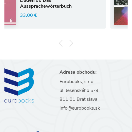
06 Das
White, K:
achewörterbuch
and Socie
€
33.63 €
Adresa obchodu:
Eurobooks, s.r.o.
ul. Jesenského 5-9
811 01 Bratislava
info@eurobooks.sk