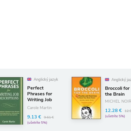
Anglický jazyk
Anglický jazyk
erfect
Broccoli for
rases for
the Brain
iting Job
MICHEL NOIR
scriptions
role Martin
12.28 €
12.93 €
.13 €
(ušetríte 5%)
9.61 €
šetríte 5%)