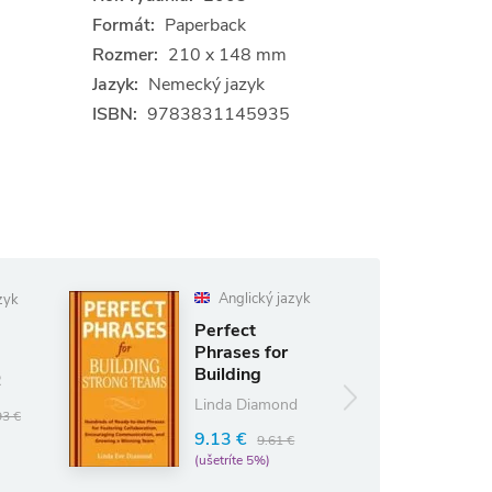
Formát:
Paperback
Rozmer:
210 x 148 mm
Jazyk:
Nemecký jazyk
ISBN:
9783831145935
Anglický jazyk
Anglický jazyk
Perfect
Perfect
Phrases for
Phrases for
Building
Perfect Hiring
Strong Teams
Lori Davila
Linda Diamond
9.13 €
9.13 €
9.61 €
9.61 €
(ušetríte 5%)
(ušetríte 5%)