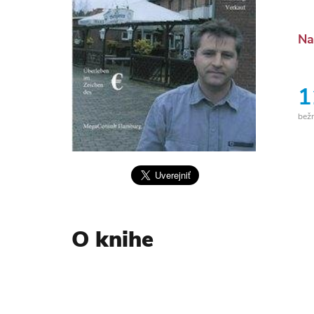
Na
1
bež
O knihe