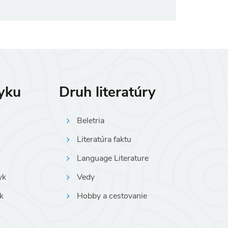
zyku
Druh literatúry
Beletria
Literatúra faktu
Language Literature
yk
Vedy
k
Hobby a cestovanie