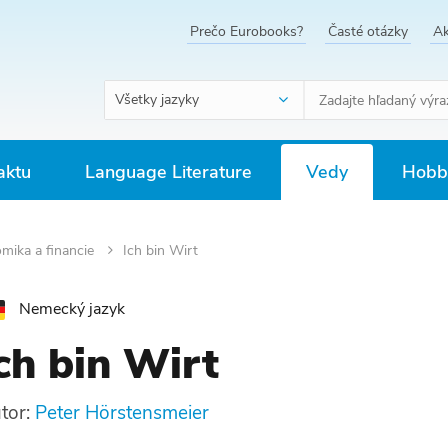
Prečo Eurobooks?
Časté otázky
Ak
Všetky jazyky
aktu
Language Literature
Vedy
Hobby
mika a financie
Ich bin Wirt
Nemecký jazyk
ch bin Wirt
tor:
Peter Hörstensmeier