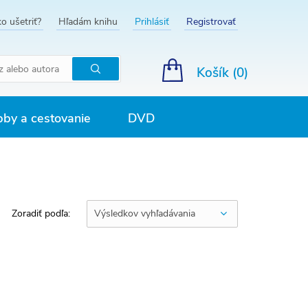
o ušetriť?
Hľadám knihu
Prihlásiť
Registrovať
Košík (
0
)
Hľadať
by a cestovanie
DVD
Zoradiť podľa:
Výsledkov vyhľadávania