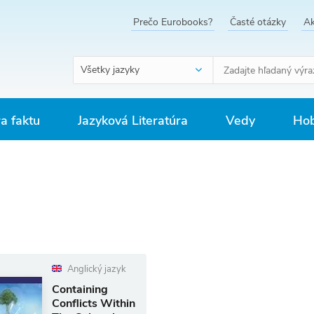
Prečo Eurobooks?
Časté otázky
Ak
Všetky jazyky
ra faktu
Jazyková Literatúra
Vedy
Hob
Anglický jazyk
Containing
Conflicts Within