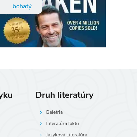
bohatý
zyku
Druh literatúry
Beletria
Literatúra faktu
Jazyková Literatúra