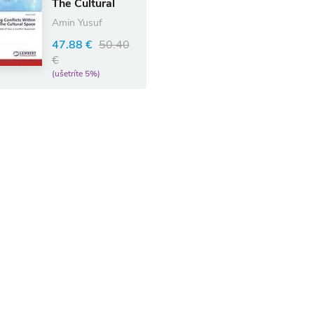
The Cultural
Space
Amin Yusuf
47.88 €
50.40
€
(ušetríte 5%)