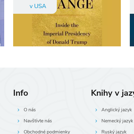
v USA
Info
Knihy v ja
O nás
Anglický jazyk
Navštívte nás
Nemecký jazyk
Obchodné podmienky
Ruský jazyk