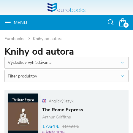
MENU
Otvoriť
0
vyhľadávan
Eurobooks
Knihy od autora
Knihy od autora
Výsledkov vyhľadávania
Filter produktov
Anglický jazyk
The Rome Express
Arthur Griffiths
17.64 €
19.60 €
(ušetríte 10%)