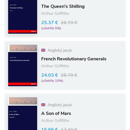
The Queen's Shilling
Arthur Griffiths
25.37 €
26.70 €
(ušetríte 5%)
Anglický jazyk
French Revolutionary Generals
Arthur Griffiths
24.03 €
26.70 €
(ušetríte 10%)
Anglický jazyk
A Son of Mars
Arthur Griffiths
15.66 €
17.40 €