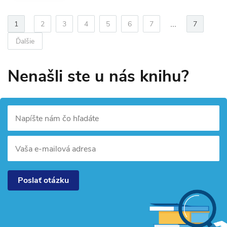
...
1
2
3
4
5
6
7
7
Ďalšie
Nenašli ste u nás knihu?
Napíšte nám čo hľadáte
Vaša e-mailová adresa
Poslať otázku