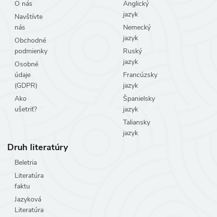
O nás
Anglický
jazyk
Navštívte
nás
Nemecký
jazyk
Obchodné
podmienky
Ruský
jazyk
Osobné
údaje
Francúzsky
(GDPR)
jazyk
Ako
Španielsky
ušetriť?
jazyk
Taliansky
jazyk
Druh literatúry
Beletria
Literatúra
faktu
Jazyková
Literatúra