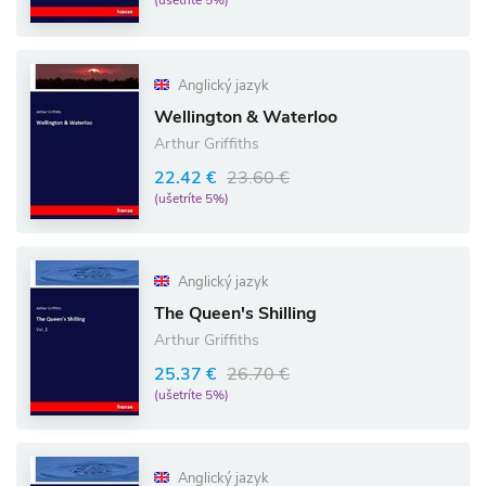
(ušetríte 5%)
Anglický jazyk
Wellington & Waterloo
Arthur Griffiths
22.42 €
23.60 €
(ušetríte 5%)
Anglický jazyk
The Queen's Shilling
Arthur Griffiths
25.37 €
26.70 €
(ušetríte 5%)
Anglický jazyk