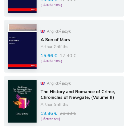
(ušetríte 10%)
Anglický jazyk
A Son of Mars
Arthur Griffiths
15.66 €
17.40 €
(ušetríte 10%)
Anglický jazyk
The History and Romance of Crime,
Chronicles of Newgate, (Volume II)
Arthur Griffiths
19.86 €
20.90 €
(ušetríte 5%)