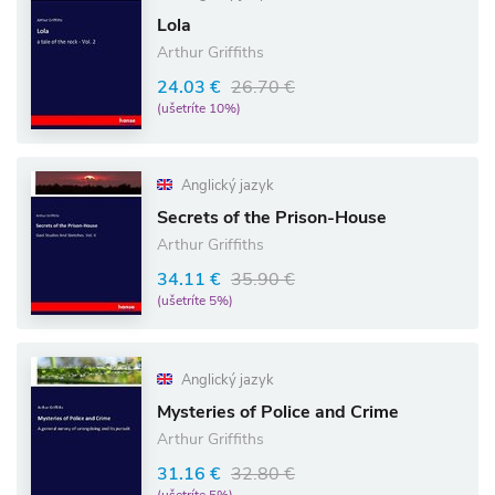
Lola
Arthur Griffiths
24.03 €
26.70 €
(ušetríte 10%)
Anglický jazyk
Secrets of the Prison-House
Arthur Griffiths
34.11 €
35.90 €
(ušetríte 5%)
Anglický jazyk
Mysteries of Police and Crime
Arthur Griffiths
31.16 €
32.80 €