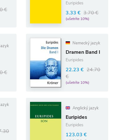
Euripides
0 €
3.33 €
3.70 €
(ušetríte 10%)
Nemecký jazyk
jazyk
Dramen Band I
Euripides
22.23 €
24.70
0 €
€
(ušetríte 10%)
jazyk
Anglický jazyk
Euripides
Euripides
7.30
123.03 €