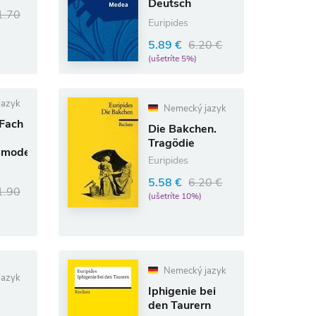
Deutsch
1.70
Textausgaben
Euripides
5.89 €
6.20 €
(ušetríte 5%)
jazyk
Nemecký jazyk
nFach
Die Bakchen.
Tragödie
smodelle
Euripides
5.58 €
6.20 €
1.90
(ušetríte 10%)
Nemecký jazyk
jazyk
Iphigenie bei
den Taurern