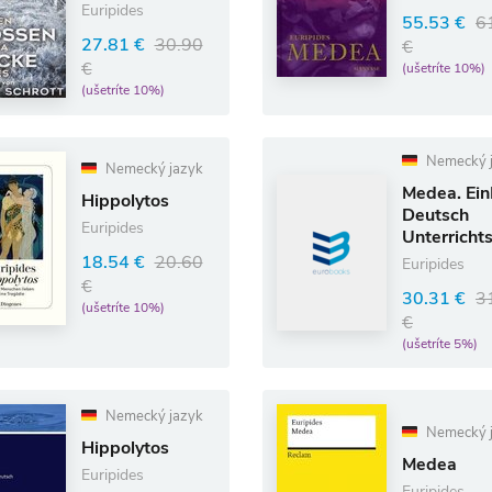
Euripides
55.53 €
6
27.81 €
30.90
€
€
(ušetríte 10%)
(ušetríte 10%)
Nemecký 
Nemecký jazyk
Medea. Ei
Hippolytos
Deutsch
Euripides
Unterricht
18.54 €
20.60
Euripides
€
30.31 €
3
(ušetríte 10%)
€
(ušetríte 5%)
Nemecký jazyk
Nemecký 
Hippolytos
Medea
Euripides
Euripides