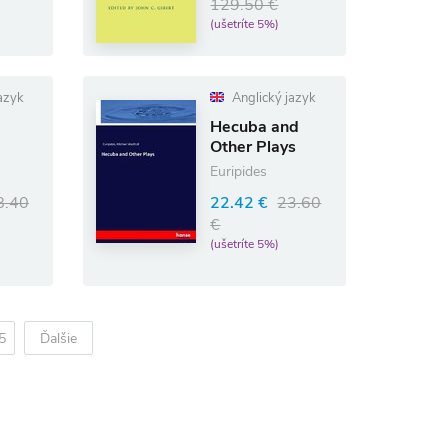
129.50 €
(ušetríte 5%)
azyk
Anglický jazyk
Hecuba and
Other Plays
Euripides
8.40
22.42 €
23.60
€
(ušetríte 5%)
5
Ďalšie