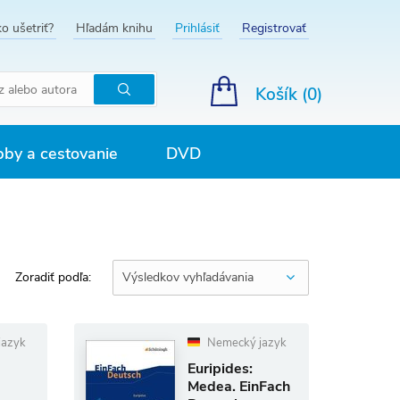
o ušetriť?
Hľadám knihu
Prihlásiť
Registrovať
Košík (
0
)
Hľadať
by a cestovanie
DVD
Zoradiť podľa:
Výsledkov vyhľadávania
jazyk
Nemecký jazyk
Euripides:
Medea. EinFach