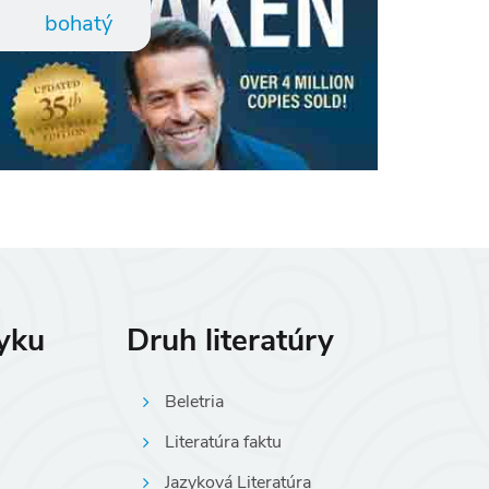
bohatý
zyku
Druh literatúry
Beletria
Literatúra faktu
Jazyková Literatúra