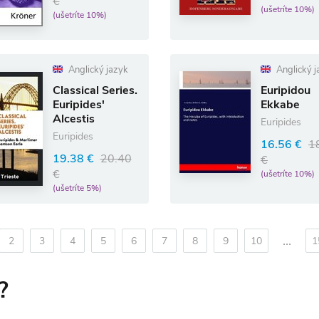
€
(ušetríte 10%)
(ušetríte 10%)
Anglický jazyk
Anglický j
Classical Series.
Euripidou
Euripides'
Ekkabe
Alcestis
Euripides
Euripides
16.56 €
1
19.38 €
20.40
€
€
(ušetríte 10%)
(ušetríte 5%)
...
2
3
4
5
6
7
8
9
10
1
?