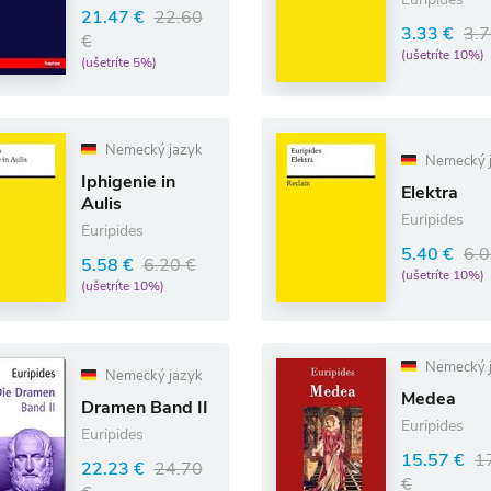
21.47 €
22.60
3.33 €
3.7
€
(ušetríte 10%)
(ušetríte 5%)
Nemecký jazyk
Nemecký 
Iphigenie in
Elektra
Aulis
Euripides
Euripides
5.40 €
6.0
5.58 €
6.20 €
(ušetríte 10%)
(ušetríte 10%)
Nemecký 
Nemecký jazyk
Medea
Dramen Band II
Euripides
Euripides
15.57 €
1
22.23 €
24.70
€