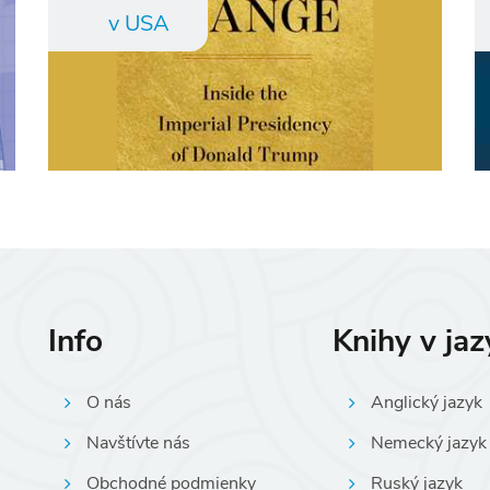
v USA
Info
Knihy v ja
O nás
Anglický jazyk
Navštívte nás
Nemecký jazyk
Obchodné podmienky
Ruský jazyk