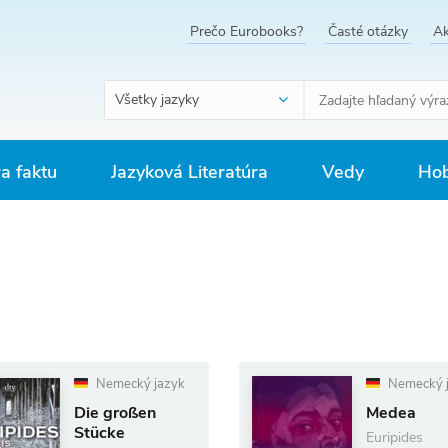
Prečo Eurobooks?
Časté otázky
Ak
Všetky jazyky
ra faktu
Jazyková Literatúra
Vedy
Hob
Nemecký jazyk
Nemecký 
Die großen
Medea
Stücke
Euripides