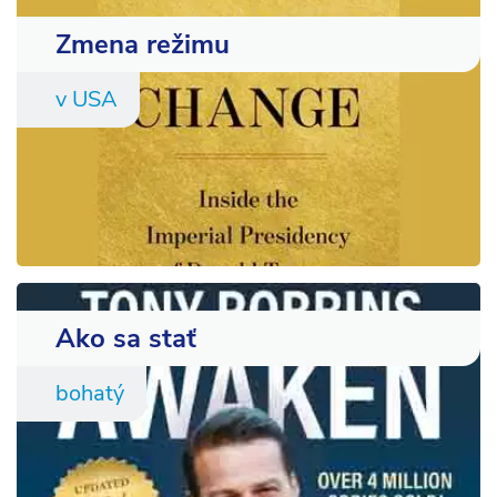
Zmena režimu
v USA
Ako sa stať
bohatý