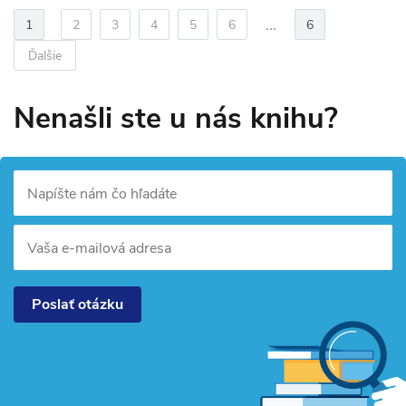
...
1
2
3
4
5
6
6
Ďalšie
Nenašli ste u nás knihu?
Napíšte nám čo hľadáte
Vaša e-mailová adresa
Poslať otázku