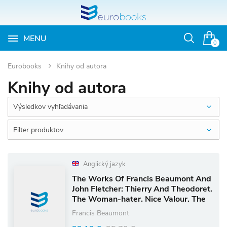
MENU
Otvoriť
0
vyhľadávan
Eurobooks
Knihy od autora
Knihy od autora
Výsledkov vyhľadávania
Filter produktov
Anglický jazyk
The Works Of Francis Beaumont And
John Fletcher: Thierry And Theodoret.
The Woman-hater. Nice Valour. The
Honest Man's Fortune. The Masque
Francis Beaumont
Of The Gent