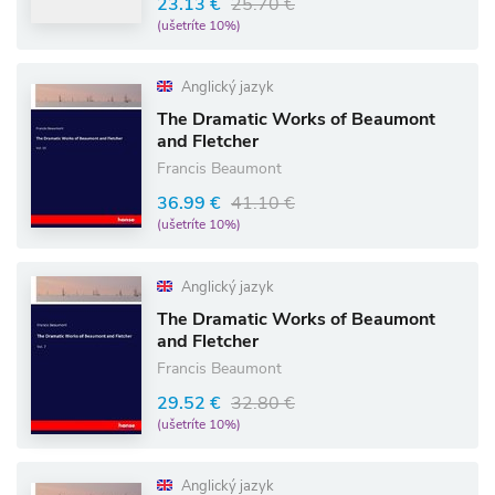
23.13 €
25.70 €
(ušetríte 10%)
Anglický jazyk
The Dramatic Works of Beaumont
and Fletcher
Francis Beaumont
36.99 €
41.10 €
(ušetríte 10%)
Anglický jazyk
The Dramatic Works of Beaumont
and Fletcher
Francis Beaumont
29.52 €
32.80 €
(ušetríte 10%)
Anglický jazyk