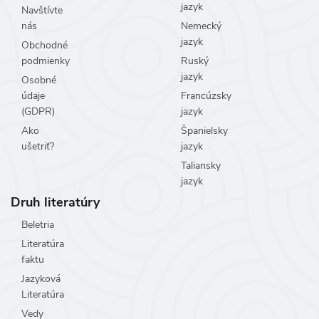
jazyk
Navštívte
nás
Nemecký
jazyk
Obchodné
podmienky
Ruský
jazyk
Osobné
údaje
Francúzsky
(GDPR)
jazyk
Ako
Španielsky
ušetriť?
jazyk
Taliansky
jazyk
Druh literatúry
Beletria
Literatúra
faktu
Jazyková
Literatúra
Vedy