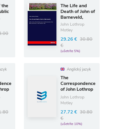
 the
The Life and
blic
Death of John of
Barneveld,
p
John Lothrop
Motley
8.00
29.26 €
30.80
€
(ušetríte 5%)
azyk
Anglický jazyk
The
dence
Correspondence
throp
of John Lothrop
Motley
p
John Lothrop
Motley
1.80
27.72 €
30.80
€
(ušetríte 10%)