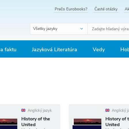
Prečo Eurobooks?
Časté otázky
Ak
Všetky jazyky
ra faktu
Jazyková Literatúra
Vedy
Hob
Anglický jazyk
Anglický j
History of the
History of 
United
United