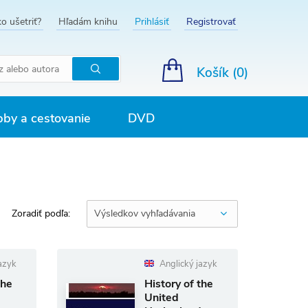
o ušetriť?
Hľadám knihu
Prihlásiť
Registrovať
Košík (
0
)
Hľadať
by a cestovanie
DVD
Zoradiť podľa:
Výsledkov vyhľadávania
azyk
Anglický jazyk
the
History of the
United