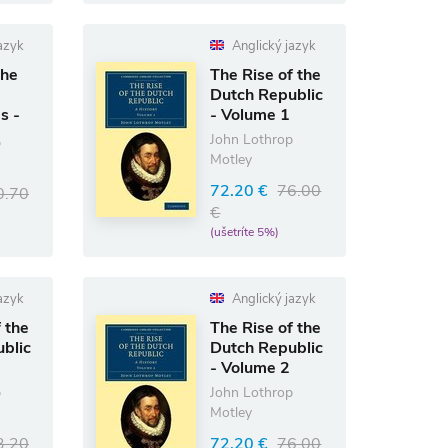
azyk
Anglický jazyk
the
The Rise of the
Dutch Republic
s -
- Volume 1
John Lothrop
p
Motley
72.20 €
76.00
0.70
€
(ušetríte 5%)
azyk
Anglický jazyk
 the
The Rise of the
blic
Dutch Republic
- Volume 2
p
John Lothrop
Motley
3.20
72.20 €
76.00