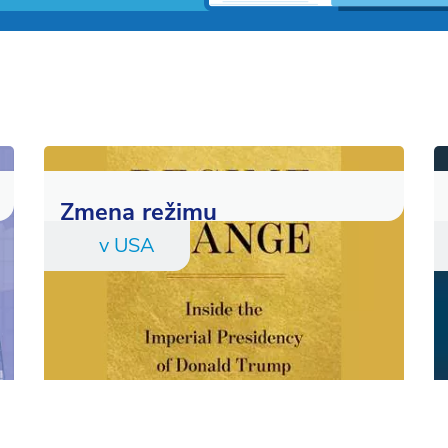
Zmena režimu
v USA