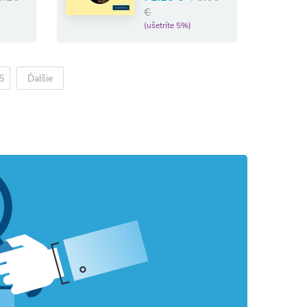
€
(ušetríte 5%)
5
Ďalšie