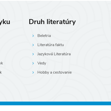
zyku
Druh literatúry
Beletria
Literatúra faktu
Jazyková Literatúra
yk
Vedy
k
Hobby a cestovanie