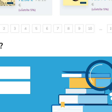
€
€
(ušetríte 5%)
(ušetríte 5%)
...
2
3
4
5
6
7
8
9
10
1
?