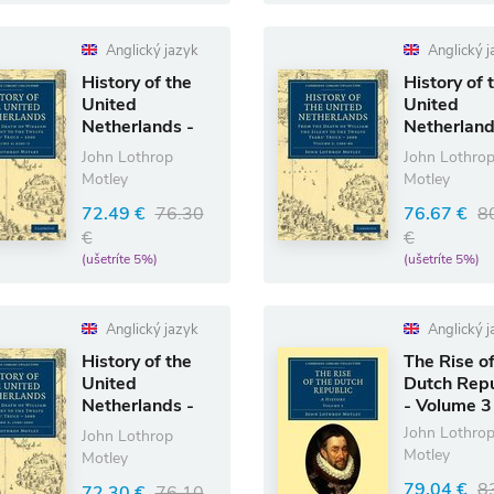
Anglický jazyk
Anglický j
History of the
History of 
United
United
Netherlands -
Netherland
Volume 4
Volume 2
John Lothrop
John Lothro
Motley
Motley
72.49 €
76.30
76.67 €
8
€
€
(ušetríte 5%)
(ušetríte 5%)
Anglický jazyk
Anglický j
History of the
The Rise of
United
Dutch Repu
Netherlands -
- Volume 3
Volume 3
John Lothro
John Lothrop
Motley
Motley
79.04 €
8
72.30 €
76.10