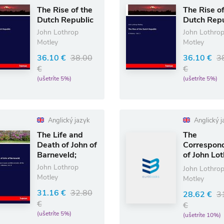
The Rise of the
The Rise of
Dutch Republic
Dutch Repu
John Lothrop
John Lothro
Motley
Motley
36.10 €
38.00
36.10 €
3
€
€
(ušetríte 5%)
(ušetríte 5%)
Anglický jazyk
Anglický j
The Life and
The
Death of John of
Correspon
Barneveld;
of John Lo
Motley
John Lothrop
John Lothro
Motley
Motley
31.16 €
32.80
28.62 €
3
€
€
(ušetríte 5%)
(ušetríte 10%)