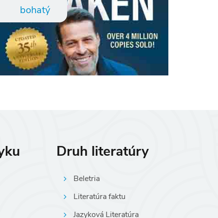
bohatý
zyku
Druh literatúry
Beletria
Literatúra faktu
Jazyková Literatúra