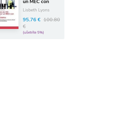
un MEC con
diferentes
Lisbeth Lyons
biocombustibles
95.76 €
100.80
€
(ušetríte 5%)