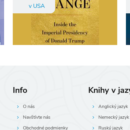
v USA
Info
Knihy v ja
O nás
Anglický jazyk
Navštívte nás
Nemecký jazyk
Obchodné podmienky
Ruský jazyk