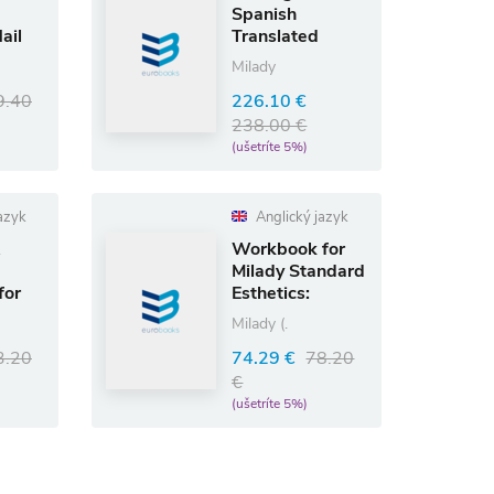
Spanish
ail
Translated
y
Milady's
Milady
Standard
9.40
226.10 €
Cosmetology
with Standard
238.00 €
Foundations
(ušetríte 5%)
(Softcover)
azyk
Anglický jazyk
Workbook for
Milady Standard
for
Esthetics:
Fundamentals
Milady (.
,
3.20
74.29 €
78.20
nd
€
(ušetríte 5%)