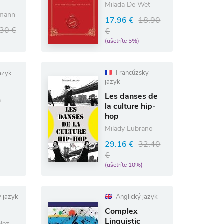
Milada De Wet
tmann
17.96 €
18.90
30 €
€
(ušetríte 5%)
Francúzsky
azyk
jazyk
Les danses de
á
la culture hip-
hop
Milady Lubrano
29.16 €
32.40
€
(ušetríte 10%)
 jazyk
Anglický jazyk
Complex
Linguistic
lez