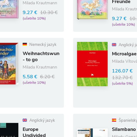
Freunde
Milada Krautmann
Milada Krau
9.27 €
10.30 €
9.27 €
10.
(ušetríte 10%)
(ušetríte 10%)
Nemecký jazyk
Anglický j
Weihnachtswunder
Microalgae
- to go
Milada Vítov
Milada Krautmann
126.07 €
5.58 €
6.20 €
132.70 €
(ušetríte 10%)
(ušetríte 5%)
Anglický jazyk
Španielsky
Europe
Silambano
Undivided
Milady Gonzá