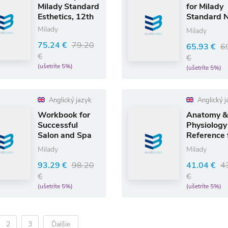
Milady Standard
for Milady
Esthetics, 12th
Standard N
Technolog
Milady
Milady
75.24 €
79.20
65.93 €
6
€
€
(ušetríte 5%)
(ušetríte 5%)
Anglický jazyk
Anglický j
Workbook for
Anatomy &
Successful
Physiology
Salon and Spa
Reference 
Management
Massage
Milady
Milady
Therapists
93.29 €
98.20
41.04 €
4
Spiral Bou
Version
€
€
(ušetríte 5%)
(ušetríte 5%)
2
3
Ďalšie