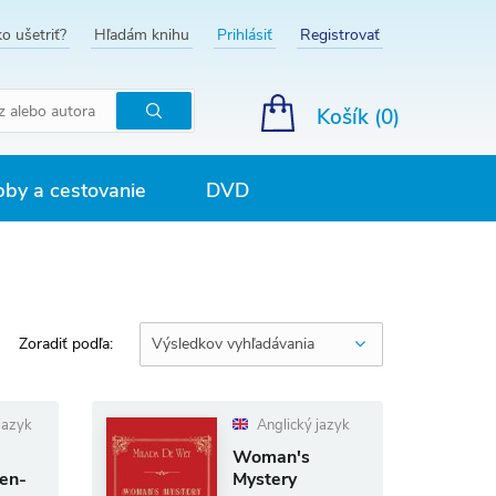
o ušetriť?
Hľadám knihu
Prihlásiť
Registrovať
Košík (
0
)
Hľadať
by a cestovanie
DVD
Zoradiť podľa:
Výsledkov vyhľadávania
jazyk
Anglický jazyk
Woman's
en-
Mystery