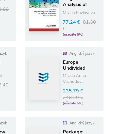
Analysis of
2.60
Musical
Milada Pavlovová
Discourse
77.24 €
81.30
€
(ušetríte 5%)
azyk
Anglický jazyk
d
Europe
Undivided
et
Milada Anna
Vachudova
9.40
235.79 €
248.20 €
(ušetríte 5%)
azyk
Anglický jazyk
ew
Package: