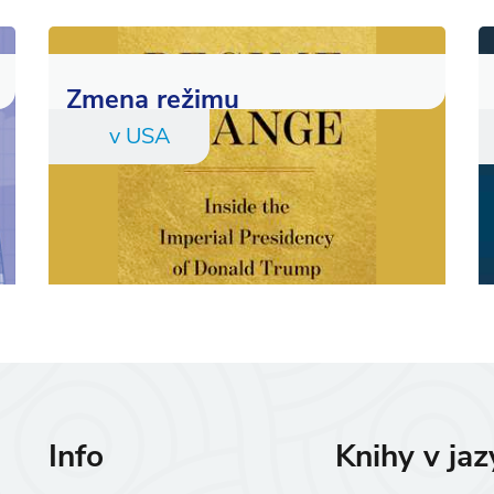
Zmena režimu
v USA
Info
Knihy v ja