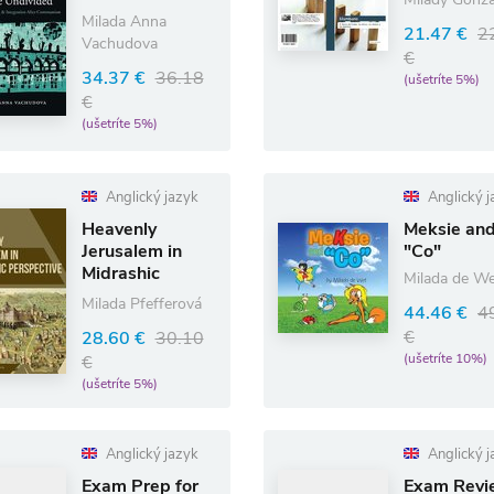
Milada Anna
21.47 €
2
Vachudova
€
34.37 €
36.18
(ušetríte 5%)
€
(ušetríte 5%)
Anglický jazyk
Anglický j
Heavenly
Meksie an
Jerusalem in
"Co"
Midrashic
Milada de W
Perspective
Milada Pfefferová
44.46 €
4
€
28.60 €
30.10
(ušetríte 10%)
€
(ušetríte 5%)
Anglický jazyk
Anglický j
Exam Prep for
Exam Revi