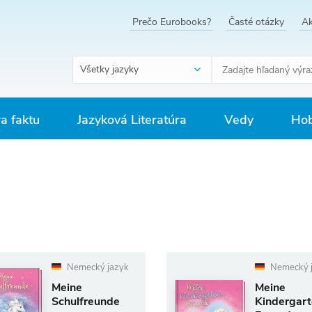
Prečo Eurobooks?
Časté otázky
Ak
Všetky jazyky
ra faktu
Jazyková Literatúra
Vedy
Hob
Nemecký jazyk
Nemecký 
Meine
Meine
Schulfreunde
Kindergart