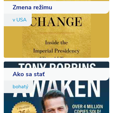
Zmena režimu
v USA
Ako sa stať
bohatý