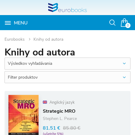
MENU
Otvoriť
0
vyhľadávan
Eurobooks
Knihy od autora
Knihy od autora
Výsledkov vyhľadávania
Filter produktov
Anglický jazyk
Strategic MRO
Stephen L. Pearce
81.51 €
85.80 €
(ušetríte 5%)