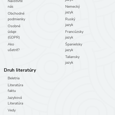
Navštívte
nás
Nemecký
jazyk
Obchodné
podmienky
Ruský
jazyk
Osobné
údaje
Francúzsky
(GDPR)
jazyk
Ako
Španielsky
ušetriť?
jazyk
Taliansky
jazyk
Druh literatúry
Beletria
Literatúra
faktu
Jazyková
Literatúra
Vedy