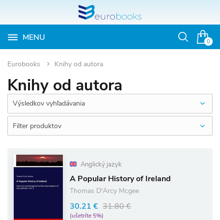
MENU
Otvoriť
0
vyhľadávan
Eurobooks
Knihy od autora
Knihy od autora
Výsledkov vyhľadávania
Filter produktov
Anglický jazyk
A Popular History of Ireland
Thomas D'Arcy Mcgee
30.21 €
31.80 €
(ušetríte 5%)