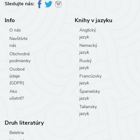
Sledujte nás:
Info
Knihy v jazyku
O nás
Anglický
jazyk
Navštívte
nás
Nemecký
jazyk
Obchodné
podmienky
Ruský
jazyk
Osobné
údaje
Francúzsky
(GDPR)
jazyk
Ako
Španielsky
ušetriť?
jazyk
Taliansky
jazyk
Druh literatúry
Beletria