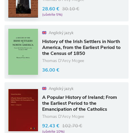
28.60 €
30.10 €
(ušetríte 5%)
Anglický jazyk
History of the Irish Settlers in North
America, from the Earliest Period to
the Census of 1850
Thomas D'Arcy Mcgee
36.00 €
Anglický jazyk
A Popular History of Ireland; From
the Earliest Period to the
Emancipation of the Catholics
Thomas D'Arcy Mcgee
92.43 €
102.70 €
(ušetríte 10%)