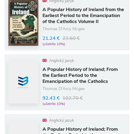
Anglický jazyk
A Popular History of Ireland from the
Earliest Period to the Emancipation
of the Catholics Volume II
Thomas D'Arcy Mcgee
21.24 €
23.60 €
(ušetríte 10%)
Anglický jazyk
A Popular History of Ireland; From
the Earliest Period to the
Emancipation of the Catholics
Thomas D'Arcy Mcgee
92.43 €
102.70 €
(ušetríte 10%)
Anglický jazyk
A Popular History of Ireland; From