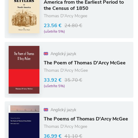
America from the Earliest Period to
the Census of 1850
Thomas D'Arcy Mcgee
23.56 €
24.80 €
(ušetríte 5%)
Anglický jazyk
The Poem of Thomas D'Arcy McGee
Thomas D'Arcy McGee
33.92 €
35.70 €
(ušetríte 5%)
Anglický jazyk
The Poems of Thomas D'Arcy McGee
Thomas D'Arcy Mcgee
36.99 €
41.10 €