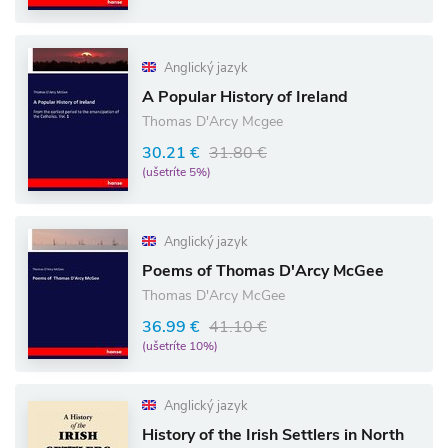
Anglický jazyk
A Popular History of Ireland
Thomas D'Arcy Mcgee
30.21 €
31.80 €
(ušetríte 5%)
Anglický jazyk
Poems of Thomas D'Arcy McGee
Thomas D'Arcy McGee
36.99 €
41.10 €
(ušetríte 10%)
Anglický jazyk
History of the Irish Settlers in North