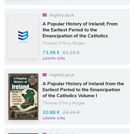
Anglický jazyk
A Popular History of Ireland; From
the Earliest Period to the
Emancipation of the Catholics
Thomas D'Arcy Mcgee
73.98 €
82.20 €
(ušetríte 10%)
Anglický jazyk
A Popular History of Ireland from the
Earliest Period to the Emancipation
of the Catholics Volume I
Thomas D'Arcy Mcgee
20.88 €
23.20 €
(ušetríte 10%)