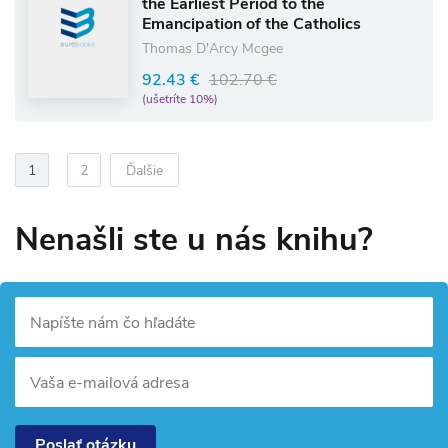
the Earliest Period to the
Emancipation of the Catholics
Thomas D'Arcy Mcgee
92.43 €
102.70 €
(ušetríte 10%)
1
2
Ďalšie
Nenašli ste u nás knihu?
Napíšte nám čo hľadáte
Vaša e-mailová adresa
Poslať otázku