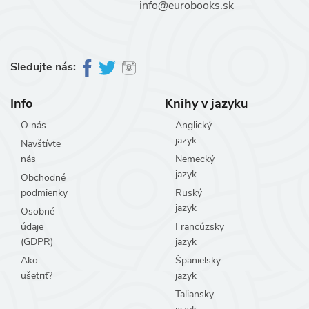
info@eurobooks.sk
Sledujte nás:
Info
Knihy v jazyku
O nás
Anglický
jazyk
Navštívte
nás
Nemecký
jazyk
Obchodné
podmienky
Ruský
jazyk
Osobné
údaje
Francúzsky
(GDPR)
jazyk
Ako
Španielsky
ušetriť?
jazyk
Taliansky