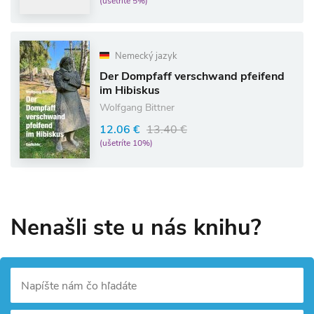
(ušetríte 5%)
Nemecký jazyk
Der Dompfaff verschwand pfeifend
im Hibiskus
Wolfgang Bittner
12.06 €
13.40 €
(ušetríte 10%)
Nenašli ste u nás knihu?
Napíšte nám čo hľadáte