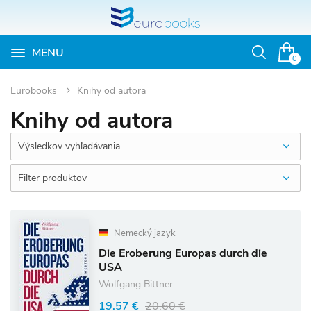
MENU
Otvoriť
0
vyhľadávan
Eurobooks
Knihy od autora
Knihy od autora
Výsledkov vyhľadávania
Filter produktov
Nemecký jazyk
Die Eroberung Europas durch die
USA
Wolfgang Bittner
19.57 €
20.60 €