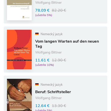
Wolfgang Bittner
78.09 €
82.20 €
(ušetríte 5%)
Nemecký jazyk
Vom langen Warten auf den neuen
Tag
Wolfgang Bittner
11.61 €
12.90 €
(ušetríte 10%)
Nemecký jazyk
Beruf: Schriftsteller
Wolfgang Bittner
12.64 €
13.30 €
(ušetríte 5%)