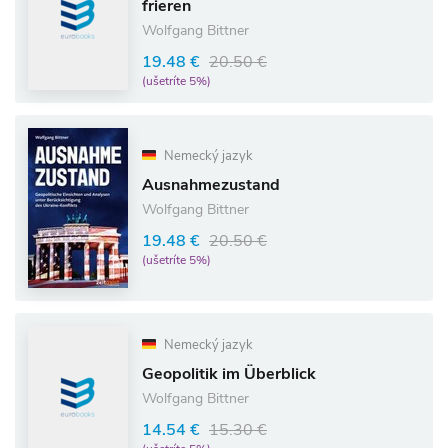
frieren
Wolfgang Bittner
19.48 €
20.50 €
(ušetríte 5%)
Nemecký jazyk
Ausnahmezustand
Wolfgang Bittner
19.48 €
20.50 €
(ušetríte 5%)
Nemecký jazyk
Geopolitik im Überblick
Wolfgang Bittner
14.54 €
15.30 €