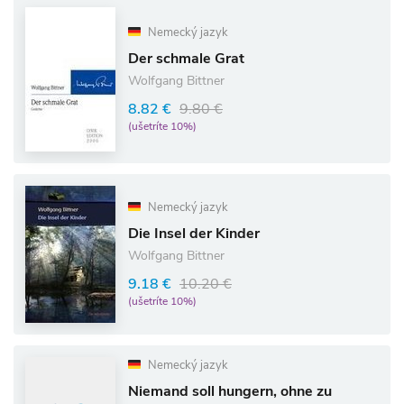
Nemecký jazyk
Der schmale Grat
Wolfgang Bittner
8.82 €
9.80 €
(ušetríte 10%)
Nemecký jazyk
Die Insel der Kinder
Wolfgang Bittner
9.18 €
10.20 €
(ušetríte 10%)
Nemecký jazyk
Niemand soll hungern, ohne zu