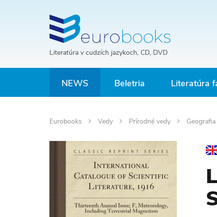
Literatúra v cudzích jazykoch, CD, DVD
NEWS
Beletria
Literatúra f
Eurobooks
Vedy
Prírodné vedy
Geografi
L
S