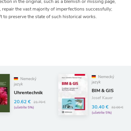
ection in the original, such as a blemish or missing page,
 repair the vast majority of imperfections successfully;
t to preserve the state of such historical works.
Fra
Nemecký
jazyk
jazyk
l'Auv
BIM & GIS
Revu
Josef Kauer
d'Auv
30.40 €
1896,
32.00 €
25.18
(ušetríte 5%)
(Clas
(ušetrí