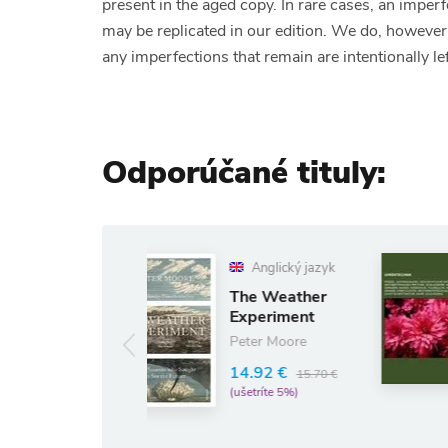
present in the aged copy. In rare cases, an imperf
may be replicated in our edition. We do, however,
any imperfections that remain are intentionally lef
Odporúčané tituly:
Anglický jazyk
Nemecký
jazyk
The Weather
Experiment
Uhrentechnik
Peter Moore
20.62 €
21.70 €
(ušetríte 5%)
14.92 €
15.70 €
(ušetríte 5%)