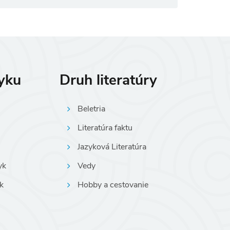
zyku
Druh literatúry
Beletria
Literatúra faktu
Jazyková Literatúra
yk
Vedy
k
Hobby a cestovanie