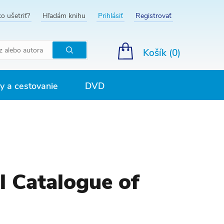
o ušetriť?
Hľadám knihu
Prihlásiť
Registrovať
Košík (
0
)
Hľadať
 a cestovanie
DVD
l Catalogue of