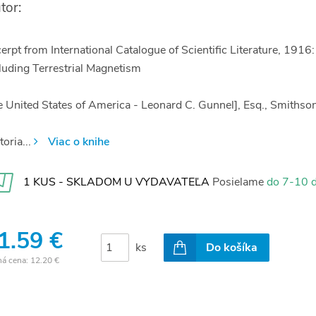
tor:
erpt from International Catalogue of Scientific Literature, 1916
luding Terrestrial Magnetism
 United States of America - Leonard C. Gunnel], Esq., Smithson
toria...
Viac o knihe
1 KUS - SKLADOM U VYDAVATEĽA
Posielame
do 7-10 d
1.59 €
ks
Do košíka
ná cena:
12.20 €