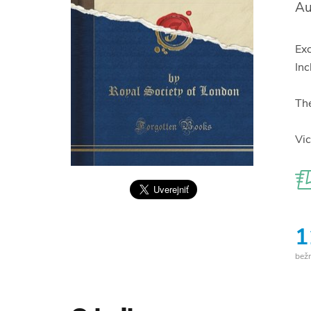
Au
Exc
Inc
The
Vic
1
bež