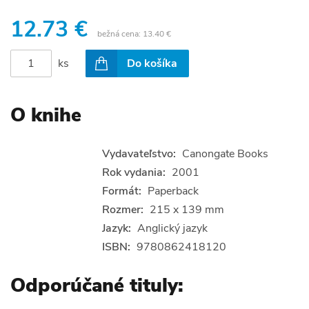
12.73 €
bežná cena:
13.40 €
ks
Do košíka
O knihe
Vydavateľstvo:
Canongate Books
Rok vydania:
2001
Formát:
Paperback
Rozmer:
215 x 139 mm
Jazyk:
Anglický jazyk
ISBN:
9780862418120
Odporúčané tituly: