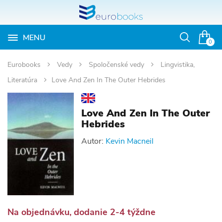
MENU
Otvoriť
0
vyhľadávan
Eurobooks
Vedy
Spoločenské vedy
Lingvistika,
Literatúra
Love And Zen In The Outer Hebrides
Love And Zen In The Outer
Hebrides
Autor:
Kevin Macneil
Na objednávku, dodanie 2-4 týždne