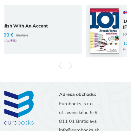
Anglický jazyk
101 French Verbs w
 Accent
iPod
RORY RYDER
13.05 €
13.74 €
(ušetríte 5%)
Adresa obchodu:
Eurobooks, s.r.o.
ul. Jesenského 5-9
811 01 Bratislava
info@eurobooks.sk