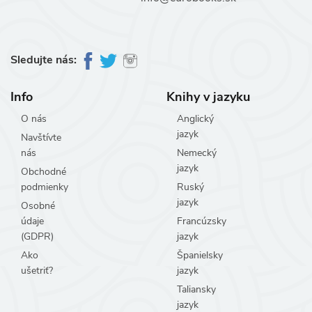
Sledujte nás:
Info
Knihy v jazyku
O nás
Anglický
jazyk
Navštívte
nás
Nemecký
jazyk
Obchodné
podmienky
Ruský
jazyk
Osobné
údaje
Francúzsky
(GDPR)
jazyk
Ako
Španielsky
ušetriť?
jazyk
Taliansky
jazyk