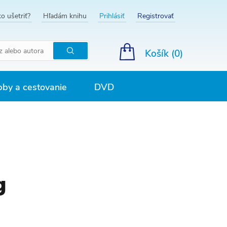
o ušetriť?
Hľadám knihu
Prihlásiť
Registrovať
Košík (
0
)
Hľadať
by a cestovanie
DVD
g