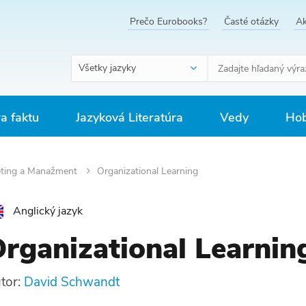
Prečo Eurobooks?
Časté otázky
Ak
Všetky jazyky
ra faktu
Jazyková Literatúra
Vedy
Hob
ting a Manažment
Organizational Learning
Anglický jazyk
rganizational Learnin
tor:
David Schwandt