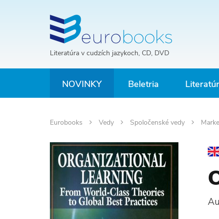
Literatúra v cudzích jazykoch, CD, DVD
NOVINKY
Beletria
Literatú
Eurobooks
Vedy
Spoločenské vedy
Marke
O
Au