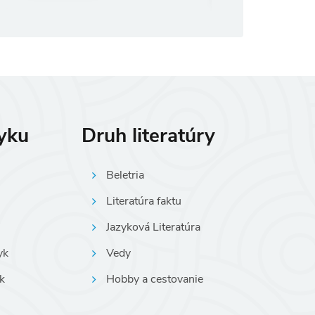
(ušetríte 5%)
zyku
Druh literatúry
Beletria
Literatúra faktu
Jazyková Literatúra
yk
Vedy
k
Hobby a cestovanie