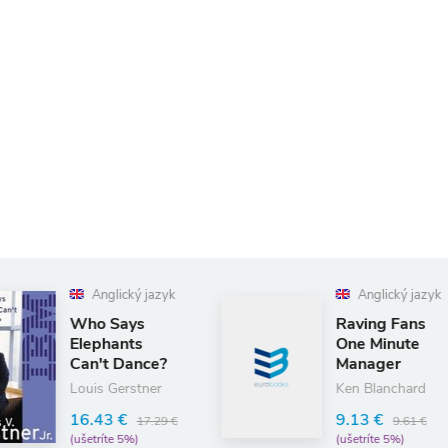
yk
Anglický jazyk
Raving Fans
Et
One Minute
E
Manager
8
Ken Blanchard
(u
9.13 €
 €
9.61 €
(ušetríte 5%)