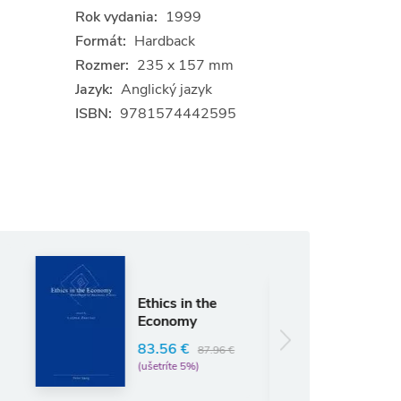
Rok vydania:
1999
Formát:
Hardback
Rozmer:
235 x 157 mm
Jazyk:
Anglický jazyk
ISBN:
9781574442595
Anglický jazyk
Encyclopaedia
hics in the
of Coporate
conomy
Management
(2 Vol Set)
3.56 €
BHATIA R.S.
87.96 €
šetríte 5%)
280.75 €
295.53 €