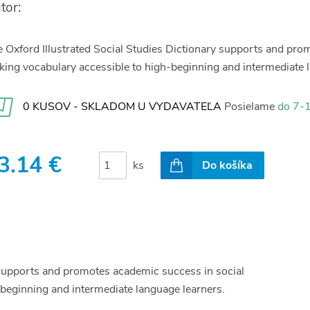
tor:
 Oxford Illustrated Social Studies Dictionary supports and pro
ing vocabulary accessible to high-beginning and intermediate 
0 KUSOV - SKLADOM U VYDAVATEĽA
Posielame
do 7-1
3.14 €
ks
Do košíka
 supports and promotes academic success in social
-beginning and intermediate language learners.