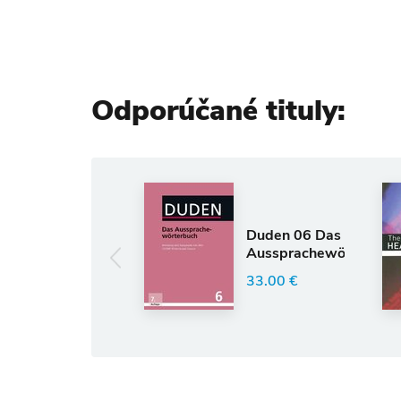
Odporúčané tituly:
Ang
White
Duden 06 Das
SAG
Aussprachewörterbuch
Dicti
Healt
33.00 €
33.63
Socie