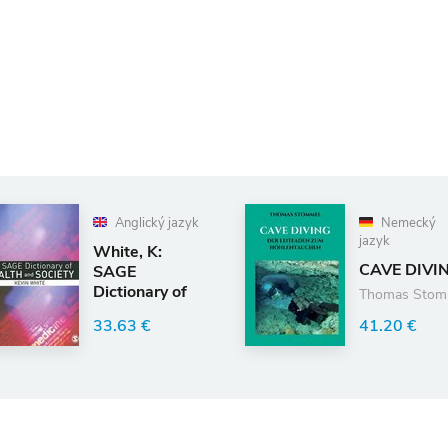
lický jazyk
Nemecký
jazyk
, K:
CAVE DIVING
E
onary of
Thomas Stommel
h and
 €
41.20 €
ty