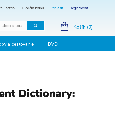
o ušetriť?
Hľadám knihu
Prihlásiť
Registrovať
Košík (
0
)
Hľadať
by a cestovanie
DVD
ent Dictionary: