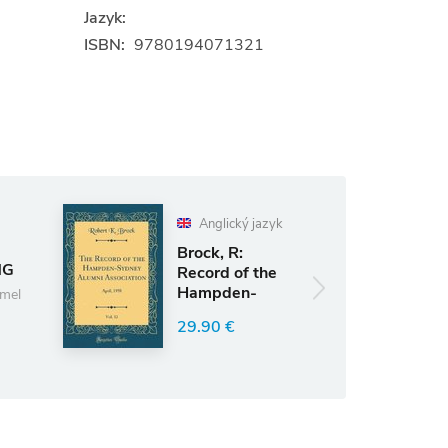
Jazyk:
ISBN:
9780194071321
Nemecký
Anglický jazyk
jazyk
Brock, R:
Wörterbuch
Record of the
Deutsch -
Hampden-
Albanisch
Sydney Alumni
Zef Simoni
29.90 €
Association, V
23.60 €