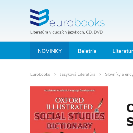
Literatúra v cudzích jazykoch, CD, DVD
NOVINKY
Beletria
Literatú
Eurobooks
Jazyková Literatúra
Slovníky a enc
O
S