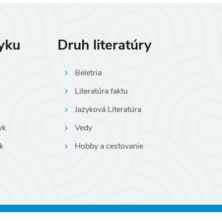
zyku
Druh literatúry
Beletria
Literatúra faktu
Jazyková Literatúra
yk
Vedy
k
Hobby a cestovanie