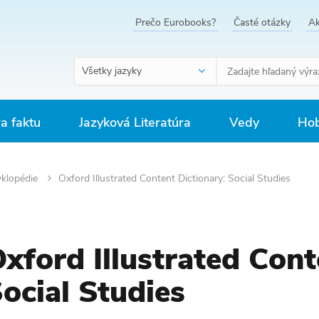
Prečo Eurobooks?
Časté otázky
Ak
Všetky jazyky
ra faktu
Jazyková Literatúra
Vedy
Hob
yklopédie
Oxford Illustrated Content Dictionary: Social Studies
xford Illustrated Cont
ocial Studies