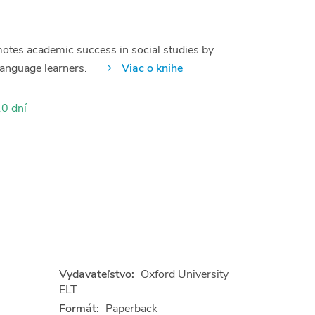
motes academic success in social studies by
language learners.
Viac o knihe
0 dní
Vydavateľstvo:
Oxford University
ELT
Formát:
Paperback