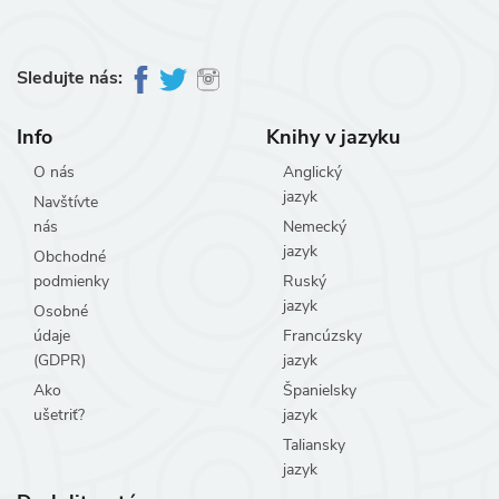
Sledujte nás:
Info
Knihy v jazyku
O nás
Anglický
jazyk
Navštívte
nás
Nemecký
jazyk
Obchodné
podmienky
Ruský
jazyk
Osobné
údaje
Francúzsky
(GDPR)
jazyk
Ako
Španielsky
ušetriť?
jazyk
Taliansky
jazyk