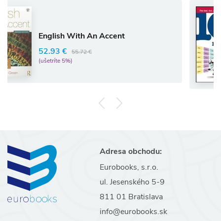
Ang
101 
glish With An Accent
iPod
RORY
.93 €
55.72 €
tríte 5%)
13.0
(ušetrí
Adresa obchodu:
Eurobooks, s.r.o.
ul. Jesenského 5-9
811 01 Bratislava
info@eurobooks.sk