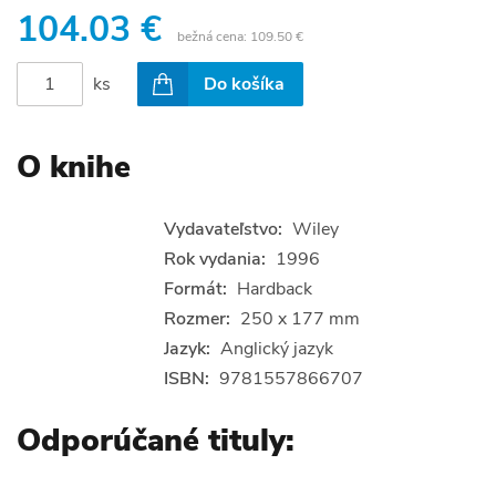
104.03 €
bežná cena:
109.50 €
ks
Do košíka
O knihe
Vydavateľstvo:
Wiley
Rok vydania:
1996
Formát:
Hardback
Rozmer:
250 x 177 mm
Jazyk:
Anglický jazyk
ISBN:
9781557866707
Odporúčané tituly: